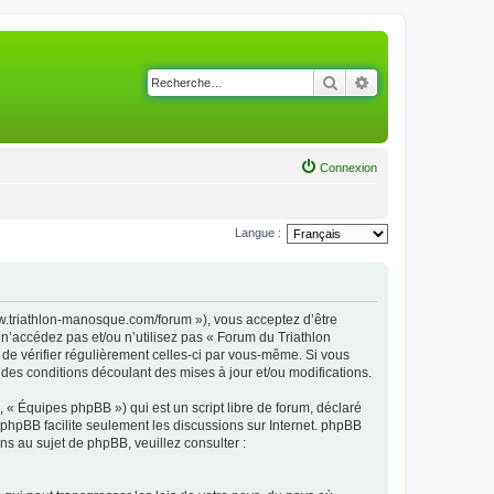
Rechercher
Recherche avancé
Connexion
Langue :
ww.triathlon-manosque.com/forum »), vous acceptez d’être
n’accédez pas et/ou n’utilisez pas « Forum du Triathlon
de vérifier régulièrement celles-ci par vous-même. Si vous
des conditions découlant des mises à jour et/ou modifications.
 « Équipes phpBB ») qui est un script libre de forum, déclaré
l phpBB facilite seulement les discussions sur Internet. phpBB
 au sujet de phpBB, veuillez consulter :