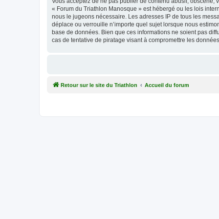
Vous acceptez de ne pas publier de contenu abusif, obscène, vu
« Forum du Triathlon Manosque » est hébergé ou les lois intern
nous le jugeons nécessaire. Les adresses IP de tous les mess
déplace ou verrouille n’importe quel sujet lorsque nous estimo
base de données. Bien que ces informations ne soient pas dif
cas de tentative de piratage visant à compromettre les données
Retour sur le site du Triathlon
Accueil du forum