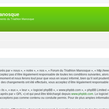
Manosque
nements du Triathlon Manosque
ès par « nous », « notre », « nos », « Forum du Triathlon Manosque », « http://w
eptez pas d’être légalement responsable de toutes les conditions suivantes, alors 
oment et nous ferons tout pour que vous en soyez informé, bien qu’il soit prudent 
e des changements ont été effectués, vous acceptez d’être légalement responsable 
ls », « eux », « leur », « logiciel phpBB », « www.phpbb.com », « phpBB Limited »,
-après par « GPL ») et qui peut être téléchargé depuis
www.phpbb.com
. Le logicie
acceptons pas comme contenu ou conduite permis. Pour de plus amples informations