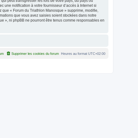
qui peut transgresser les lois de votre pays, du pays où
une notification à votre fournisseur d’accès à Internet si
ez que « Forum du Triathlon Manosque » supprime, modifie,
rmations que vous avez saisies soient stockées dans notre
sque », ni phpBB ne pourront être tenus comme responsables en
rum
Supprimer les cookies du forum
Heures au format
UTC+02:00