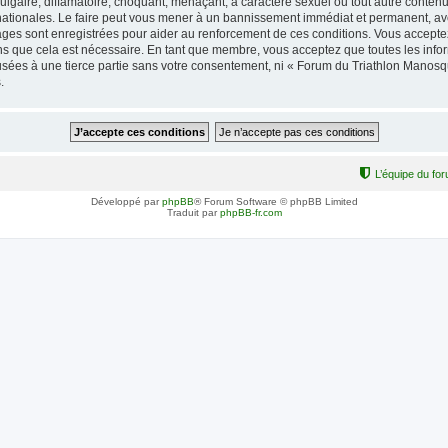
lgaire, diffamatoire, choquant, menaçant, à caractère sexuel ou tout autre contenu 
ationales. Le faire peut vous mener à un bannissement immédiat et permanent, avec 
ages sont enregistrées pour aider au renforcement de ces conditions. Vous accept
ns que cela est nécessaire. En tant que membre, vous acceptez que toutes les info
fusées à une tierce partie sans votre consentement, ni « Forum du Triathlon Mano
.
L’équipe du fo
Développé par
phpBB
® Forum Software © phpBB Limited
Traduit par
phpBB-fr.com