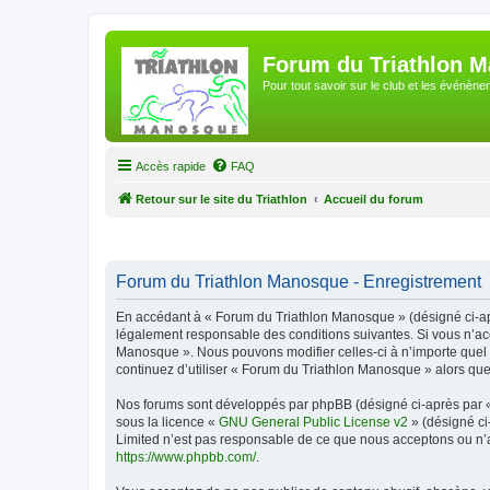
Forum du Triathlon 
Pour tout savoir sur le club et les événè
Accès rapide
FAQ
Retour sur le site du Triathlon
Accueil du forum
Forum du Triathlon Manosque - Enregistrement
En accédant à « Forum du Triathlon Manosque » (désigné ci-apr
légalement responsable des conditions suivantes. Si vous n’acc
Manosque ». Nous pouvons modifier celles-ci à n’importe quel m
continuez d’utiliser « Forum du Triathlon Manosque » alors qu
Nos forums sont développés par phpBB (désigné ci-après par « i
sous la licence «
GNU General Public License v2
» (désigné ci
Limited n’est pas responsable de ce que nous acceptons ou n’
https://www.phpbb.com/
.