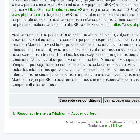
« www.phpbb.com », « phpBB Limited », « Équipes phpBB ») qui est un script
licence «
GNU General Public License v2
» (désigné ci-après par « GPL ») 
www.phpbb.com
. Le logiciel phpBB facilite seulement les discussions sur I
responsable de ce que nous acceptons ou n’acceptons pas comme contenu 
amples informations au sujet de phpBB, veuillez consulter :
https://www.ph
Vous acceptez de ne pas publier de contenu abusif, obscène, vulgaire, diff
caractère sexuel ou tout autre contenu qui peut transgresser les lois de vo
Triathlon Manosque » est hébergé ou les lois internationales. Le faire pe
immédiat et permanent, avec une notification à votre fournisseur d’accès à I
nécessaire. Les adresses IP de tous les messages sont enregistrées pour a
conditions. Vous acceptez que « Forum du Triathlon Manosque » supprime, 
n’importe quel sujet lorsque nous estimons que cela est nécessaire. En ta
toutes les informations que vous avez saisies soient stockées dans notre 
informations ne soient pas diffusées à une tierce partie sans votre consent
Manosque », ni phpBB ne pourront être tenus comme responsables en cas de
compromettre les données.
Retour sur le site du Triathlon
Accueil du forum
Développé par
phpBB
® Forum Software © phpBB L
Traduit par
phpBB-fr.com