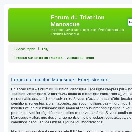
Forum du Triathlon
Manosque
Pour tout savoir sur le club et les événènements du
Triathlon Manosque
Accès rapide
FAQ
Retour sur le site du Triathlon
Accueil du forum
Forum du Triathlon Manosque - Enregistrement
En accédant à « Forum du Triathlon Manosque » (désigné ci-après par « nou
Triathlon Manosque », « http://www.triathlon-manosque.com/forum »), vous 
responsable des conditions suivantes. Si vous n’acceptez pas d’être légal
conditions suivantes, alors n’accédez pas et/ou n’utilisez pas « Forum du
modifier celles-ci à n’importe quel moment et nous ferons tout pour que vous
prudent de vérifier régulièrement celles-ci par vous-même. Si vous continuez
Manosque » alors que des changements ont été effectués, vous acceptez d
conditions découlant des mises à jour et/ou modifications.
Nos forums sont développés par phpBB (désigné ci-après par « ils », « eux »,