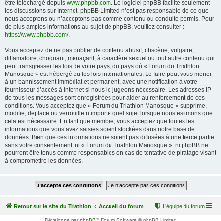
être téléchargé depuis
www.phpbb.com
. Le logiciel phpBB facilite seulement
les discussions sur Internet. phpBB Limited n’est pas responsable de ce que
nous acceptons ou n’acceptons pas comme contenu ou conduite permis. Pour
de plus amples informations au sujet de phpBB, veuillez consulter :
https://www.phpbb.com/
.
Vous acceptez de ne pas publier de contenu abusif, obscène, vulgaire,
diffamatoire, choquant, menaçant, à caractère sexuel ou tout autre contenu qui
peut transgresser les lois de votre pays, du pays où « Forum du Triathlon
Manosque » est hébergé ou les lois internationales. Le faire peut vous mener
à un bannissement immédiat et permanent, avec une notification à votre
fournisseur d’accès à Internet si nous le jugeons nécessaire. Les adresses IP
de tous les messages sont enregistrées pour aider au renforcement de ces
conditions. Vous acceptez que « Forum du Triathlon Manosque » supprime,
modifie, déplace ou verrouille n’importe quel sujet lorsque nous estimons que
cela est nécessaire. En tant que membre, vous acceptez que toutes les
informations que vous avez saisies soient stockées dans notre base de
données. Bien que ces informations ne soient pas diffusées à une tierce partie
sans votre consentement, ni « Forum du Triathlon Manosque », ni phpBB ne
pourront être tenus comme responsables en cas de tentative de piratage visant
à compromettre les données.
Retour sur le site du Triathlon
Accueil du forum
L’équipe du forum
Développé par
phpBB
® Forum Software © phpBB Limited