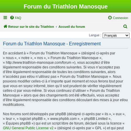
Forum du Triathlon Manosque
FAQ
Connexion
R
Retour sur le site du Triathlon
Accueil du forum
e
Langue :
c
Forum du Triathlon Manosque - Enregistrement
h
En accédant à « Forum du Triathlon Manosque » (désigné ci-après par
e
« nous », « notre », « nos », « Forum du Triathlon Manosque »,
r
« http://www.triathlon-manosque.com/forum »), vous acceptez d’être
légalement responsable des conditions suivantes. Si vous n’acceptez pas
c
d’être légalement responsable de toutes les conditions suivantes, alors
h
n’accédez pas et/ou n’utilisez pas « Forum du Triathlon Manosque ». Nous
pouvons modifier celles-ci à n’importe quel moment et nous ferons tout pour
e
que vous en soyez informé, bien qu’il soit prudent de vérifier régulièrement
r
celles-ci par vous-même. Si vous continuez d’utiliser « Forum du Triathlon
Manosque » alors que des changements ont été effectués, vous acceptez
d’être légalement responsable des conditions découlant des mises à jour et/ou
modifications.
Nos forums sont développés par phpBB (désigné ci-après par « ils », « eux »,
« leur », « logiciel phpBB », « www.phpbb.com », « phpBB Limited »,
« Équipes phpBB ») qui est un script libre de forum, déclaré sous la licence «
GNU General Public License v2
» (désigné ci-après par « GPL ») et qui peut