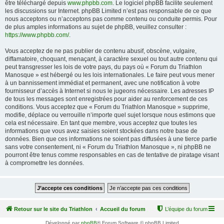
être téléchargé depuis
www.phpbb.com
. Le logiciel phpBB facilite seulement
les discussions sur Internet. phpBB Limited n’est pas responsable de ce que
nous acceptons ou n’acceptons pas comme contenu ou conduite permis. Pour
de plus amples informations au sujet de phpBB, veuillez consulter :
https://www.phpbb.com/
.
Vous acceptez de ne pas publier de contenu abusif, obscène, vulgaire,
diffamatoire, choquant, menaçant, à caractère sexuel ou tout autre contenu qui
peut transgresser les lois de votre pays, du pays où « Forum du Triathlon
Manosque » est hébergé ou les lois internationales. Le faire peut vous mener
à un bannissement immédiat et permanent, avec une notification à votre
fournisseur d’accès à Internet si nous le jugeons nécessaire. Les adresses IP
de tous les messages sont enregistrées pour aider au renforcement de ces
conditions. Vous acceptez que « Forum du Triathlon Manosque » supprime,
modifie, déplace ou verrouille n’importe quel sujet lorsque nous estimons que
cela est nécessaire. En tant que membre, vous acceptez que toutes les
informations que vous avez saisies soient stockées dans notre base de
données. Bien que ces informations ne soient pas diffusées à une tierce partie
sans votre consentement, ni « Forum du Triathlon Manosque », ni phpBB ne
pourront être tenus comme responsables en cas de tentative de piratage visant
à compromettre les données.
Retour sur le site du Triathlon
Accueil du forum
L’équipe du forum
Développé par
phpBB
® Forum Software © phpBB Limited