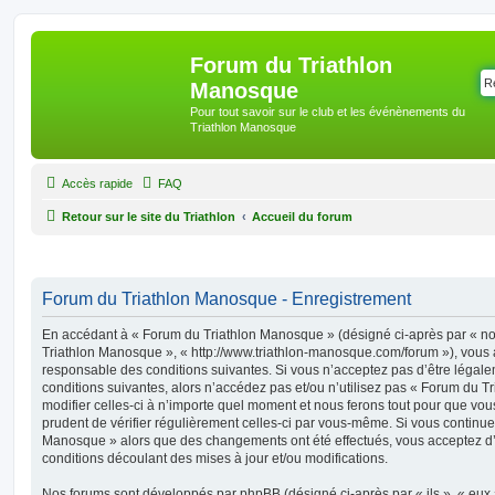
Forum du Triathlon
Manosque
Pour tout savoir sur le club et les événènements du
Triathlon Manosque
Accès rapide
FAQ
Retour sur le site du Triathlon
Accueil du forum
Forum du Triathlon Manosque - Enregistrement
En accédant à « Forum du Triathlon Manosque » (désigné ci-après par « nou
Triathlon Manosque », « http://www.triathlon-manosque.com/forum »), vous 
responsable des conditions suivantes. Si vous n’acceptez pas d’être légal
conditions suivantes, alors n’accédez pas et/ou n’utilisez pas « Forum du
modifier celles-ci à n’importe quel moment et nous ferons tout pour que vous
prudent de vérifier régulièrement celles-ci par vous-même. Si vous continuez
Manosque » alors que des changements ont été effectués, vous acceptez d
conditions découlant des mises à jour et/ou modifications.
Nos forums sont développés par phpBB (désigné ci-après par « ils », « eux »,