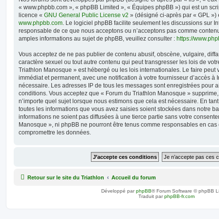
« www.phpbb.com », « phpBB Limited », « Équipes phpBB ») qui est un script
licence «
GNU General Public License v2
» (désigné ci-après par « GPL ») 
www.phpbb.com
. Le logiciel phpBB facilite seulement les discussions sur I
responsable de ce que nous acceptons ou n’acceptons pas comme contenu 
amples informations au sujet de phpBB, veuillez consulter :
https://www.ph
Vous acceptez de ne pas publier de contenu abusif, obscène, vulgaire, diff
caractère sexuel ou tout autre contenu qui peut transgresser les lois de vo
Triathlon Manosque » est hébergé ou les lois internationales. Le faire pe
immédiat et permanent, avec une notification à votre fournisseur d’accès à I
nécessaire. Les adresses IP de tous les messages sont enregistrées pour a
conditions. Vous acceptez que « Forum du Triathlon Manosque » supprime, 
n’importe quel sujet lorsque nous estimons que cela est nécessaire. En ta
toutes les informations que vous avez saisies soient stockées dans notre 
informations ne soient pas diffusées à une tierce partie sans votre consent
Manosque », ni phpBB ne pourront être tenus comme responsables en cas de
compromettre les données.
Retour sur le site du Triathlon
Accueil du forum
Développé par
phpBB
® Forum Software © phpBB L
Traduit par
phpBB-fr.com