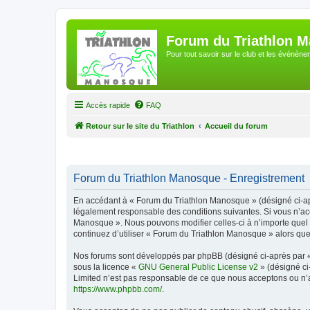
Forum du Triathlon 
Pour tout savoir sur le club et les événè
Accès rapide
FAQ
Retour sur le site du Triathlon
Accueil du forum
Forum du Triathlon Manosque - Enregistrement
En accédant à « Forum du Triathlon Manosque » (désigné ci-apr
légalement responsable des conditions suivantes. Si vous n’acc
Manosque ». Nous pouvons modifier celles-ci à n’importe quel m
continuez d’utiliser « Forum du Triathlon Manosque » alors qu
Nos forums sont développés par phpBB (désigné ci-après par « i
sous la licence «
GNU General Public License v2
» (désigné ci
Limited n’est pas responsable de ce que nous acceptons ou n’
https://www.phpbb.com/
.