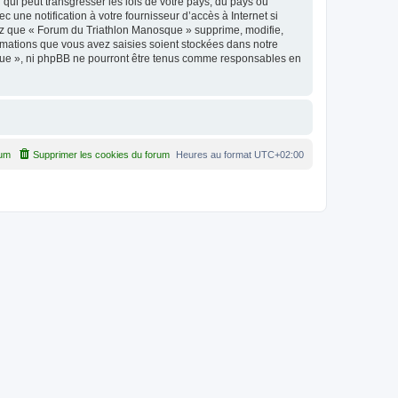
qui peut transgresser les lois de votre pays, du pays où
une notification à votre fournisseur d’accès à Internet si
ez que « Forum du Triathlon Manosque » supprime, modifie,
rmations que vous avez saisies soient stockées dans notre
sque », ni phpBB ne pourront être tenus comme responsables en
rum
Supprimer les cookies du forum
Heures au format
UTC+02:00