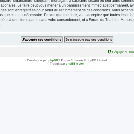
lgaire, diffamatoire, choquant, menaçant, à caractère sexuel ou tout autre contenu 
ationales. Le faire peut vous mener à un bannissement immédiat et permanent, avec 
ages sont enregistrées pour aider au renforcement de ces conditions. Vous accept
ns que cela est nécessaire. En tant que membre, vous acceptez que toutes les info
fusées à une tierce partie sans votre consentement, ni « Forum du Triathlon Mano
.
L’équipe du fo
Développé par
phpBB
® Forum Software © phpBB Limited
Traduit par
phpBB-fr.com