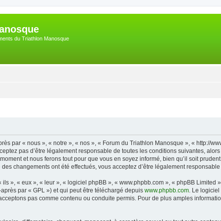
Manosque
nements du Triathlon Manosque
ès par « nous », « notre », « nos », « Forum du Triathlon Manosque », « http://w
eptez pas d’être légalement responsable de toutes les conditions suivantes, alors 
oment et nous ferons tout pour que vous en soyez informé, bien qu’il soit prudent 
e des changements ont été effectués, vous acceptez d’être légalement responsable 
ls », « eux », « leur », « logiciel phpBB », « www.phpbb.com », « phpBB Limited »,
-après par « GPL ») et qui peut être téléchargé depuis
www.phpbb.com
. Le logicie
acceptons pas comme contenu ou conduite permis. Pour de plus amples informations