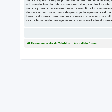
Vous acceptez de ne pas publier de contenu abusif, obscène, vu
« Forum du Triathlon Manosque » est hébergé ou les lois intern
nous le jugeons nécessaire. Les adresses IP de tous les mess
déplace ou verrouille n’importe quel sujet lorsque nous estimo
base de données. Bien que ces informations ne soient pas dif
cas de tentative de piratage visant à compromettre les données
Retour sur le site du Triathlon
Accueil du forum