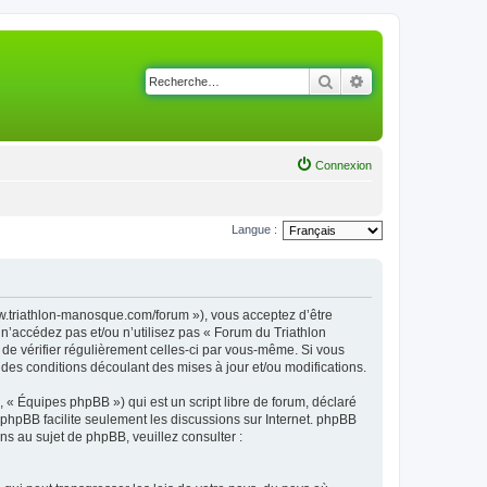
Rechercher
Recherche avancé
Connexion
Langue :
ww.triathlon-manosque.com/forum »), vous acceptez d’être
n’accédez pas et/ou n’utilisez pas « Forum du Triathlon
de vérifier régulièrement celles-ci par vous-même. Si vous
des conditions découlant des mises à jour et/ou modifications.
 « Équipes phpBB ») qui est un script libre de forum, déclaré
l phpBB facilite seulement les discussions sur Internet. phpBB
 au sujet de phpBB, veuillez consulter :