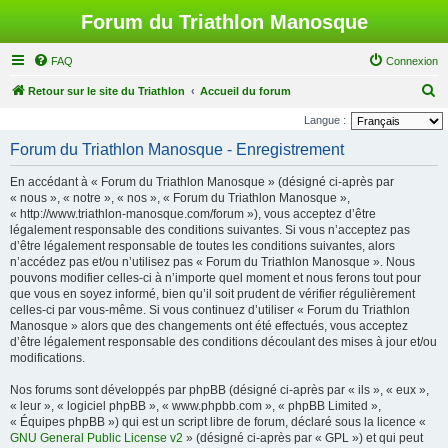
Forum du Triathlon Manosque
FAQ
Connexion
R
Retour sur le site du Triathlon
Accueil du forum
e
Langue :
c
Forum du Triathlon Manosque - Enregistrement
h
En accédant à « Forum du Triathlon Manosque » (désigné ci-après par
e
« nous », « notre », « nos », « Forum du Triathlon Manosque »,
r
« http://www.triathlon-manosque.com/forum »), vous acceptez d’être
légalement responsable des conditions suivantes. Si vous n’acceptez pas
c
d’être légalement responsable de toutes les conditions suivantes, alors
h
n’accédez pas et/ou n’utilisez pas « Forum du Triathlon Manosque ». Nous
pouvons modifier celles-ci à n’importe quel moment et nous ferons tout pour
e
que vous en soyez informé, bien qu’il soit prudent de vérifier régulièrement
r
celles-ci par vous-même. Si vous continuez d’utiliser « Forum du Triathlon
Manosque » alors que des changements ont été effectués, vous acceptez
d’être légalement responsable des conditions découlant des mises à jour et/ou
modifications.
Nos forums sont développés par phpBB (désigné ci-après par « ils », « eux »,
« leur », « logiciel phpBB », « www.phpbb.com », « phpBB Limited »,
« Équipes phpBB ») qui est un script libre de forum, déclaré sous la licence «
GNU General Public License v2
» (désigné ci-après par « GPL ») et qui peut