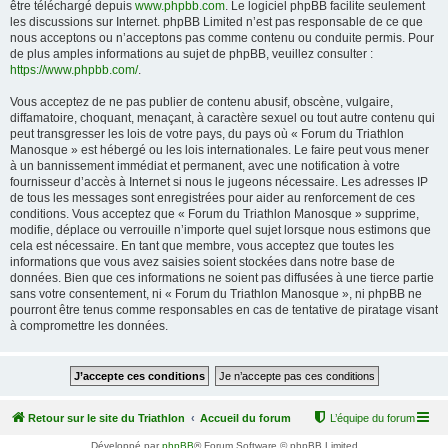
être téléchargé depuis
www.phpbb.com
. Le logiciel phpBB facilite seulement
les discussions sur Internet. phpBB Limited n’est pas responsable de ce que
nous acceptons ou n’acceptons pas comme contenu ou conduite permis. Pour
de plus amples informations au sujet de phpBB, veuillez consulter :
https://www.phpbb.com/
.
Vous acceptez de ne pas publier de contenu abusif, obscène, vulgaire,
diffamatoire, choquant, menaçant, à caractère sexuel ou tout autre contenu qui
peut transgresser les lois de votre pays, du pays où « Forum du Triathlon
Manosque » est hébergé ou les lois internationales. Le faire peut vous mener
à un bannissement immédiat et permanent, avec une notification à votre
fournisseur d’accès à Internet si nous le jugeons nécessaire. Les adresses IP
de tous les messages sont enregistrées pour aider au renforcement de ces
conditions. Vous acceptez que « Forum du Triathlon Manosque » supprime,
modifie, déplace ou verrouille n’importe quel sujet lorsque nous estimons que
cela est nécessaire. En tant que membre, vous acceptez que toutes les
informations que vous avez saisies soient stockées dans notre base de
données. Bien que ces informations ne soient pas diffusées à une tierce partie
sans votre consentement, ni « Forum du Triathlon Manosque », ni phpBB ne
pourront être tenus comme responsables en cas de tentative de piratage visant
à compromettre les données.
Retour sur le site du Triathlon
Accueil du forum
L’équipe du forum
Développé par
phpBB
® Forum Software © phpBB Limited