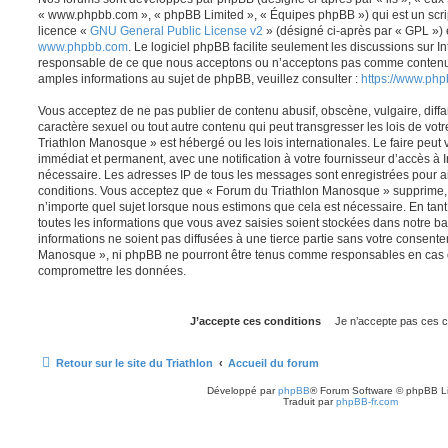
« www.phpbb.com », « phpBB Limited », « Équipes phpBB ») qui est un script
licence «
GNU General Public License v2
» (désigné ci-après par « GPL ») 
www.phpbb.com
. Le logiciel phpBB facilite seulement les discussions sur I
responsable de ce que nous acceptons ou n’acceptons pas comme contenu 
amples informations au sujet de phpBB, veuillez consulter :
https://www.ph
Vous acceptez de ne pas publier de contenu abusif, obscène, vulgaire, diff
caractère sexuel ou tout autre contenu qui peut transgresser les lois de vo
Triathlon Manosque » est hébergé ou les lois internationales. Le faire pe
immédiat et permanent, avec une notification à votre fournisseur d’accès à I
nécessaire. Les adresses IP de tous les messages sont enregistrées pour a
conditions. Vous acceptez que « Forum du Triathlon Manosque » supprime, 
n’importe quel sujet lorsque nous estimons que cela est nécessaire. En ta
toutes les informations que vous avez saisies soient stockées dans notre 
informations ne soient pas diffusées à une tierce partie sans votre consent
Manosque », ni phpBB ne pourront être tenus comme responsables en cas de
compromettre les données.
Retour sur le site du Triathlon
Accueil du forum
Développé par
phpBB
® Forum Software © phpBB L
Traduit par
phpBB-fr.com