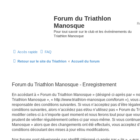
Forum du Triathlon
Manosque
Pour tout savoir sur le club et les événènements du
Triathlon Manosque
Accès rapide
FAQ
Retour sur le site du Triathlon
Accueil du forum
Forum du Triathlon Manosque - Enregistrement
En accédant à « Forum du Triathlon Manosque » (désigné ci-après par « nou
Triathlon Manosque », « http://www.triathlon-manosque.com/forum »), vous 
responsable des conditions suivantes. Si vous n’acceptez pas d’être légal
conditions suivantes, alors n’accédez pas et/ou n’utilisez pas « Forum du
modifier celles-ci à n’importe quel moment et nous ferons tout pour que vous
prudent de vérifier régulièrement celles-ci par vous-même. Si vous continuez
Manosque » alors que des changements ont été effectués, vous acceptez d
conditions découlant des mises à jour et/ou modifications.
Nos forums sont développés par phpBB (désigné ci-après par « ils », « eux »,