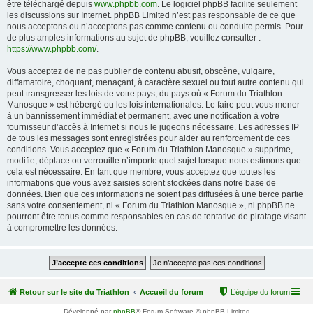
être téléchargé depuis
www.phpbb.com
. Le logiciel phpBB facilite seulement
les discussions sur Internet. phpBB Limited n’est pas responsable de ce que
nous acceptons ou n’acceptons pas comme contenu ou conduite permis. Pour
de plus amples informations au sujet de phpBB, veuillez consulter :
https://www.phpbb.com/
.
Vous acceptez de ne pas publier de contenu abusif, obscène, vulgaire,
diffamatoire, choquant, menaçant, à caractère sexuel ou tout autre contenu qui
peut transgresser les lois de votre pays, du pays où « Forum du Triathlon
Manosque » est hébergé ou les lois internationales. Le faire peut vous mener
à un bannissement immédiat et permanent, avec une notification à votre
fournisseur d’accès à Internet si nous le jugeons nécessaire. Les adresses IP
de tous les messages sont enregistrées pour aider au renforcement de ces
conditions. Vous acceptez que « Forum du Triathlon Manosque » supprime,
modifie, déplace ou verrouille n’importe quel sujet lorsque nous estimons que
cela est nécessaire. En tant que membre, vous acceptez que toutes les
informations que vous avez saisies soient stockées dans notre base de
données. Bien que ces informations ne soient pas diffusées à une tierce partie
sans votre consentement, ni « Forum du Triathlon Manosque », ni phpBB ne
pourront être tenus comme responsables en cas de tentative de piratage visant
à compromettre les données.
Retour sur le site du Triathlon
Accueil du forum
L’équipe du forum
Développé par
phpBB
® Forum Software © phpBB Limited