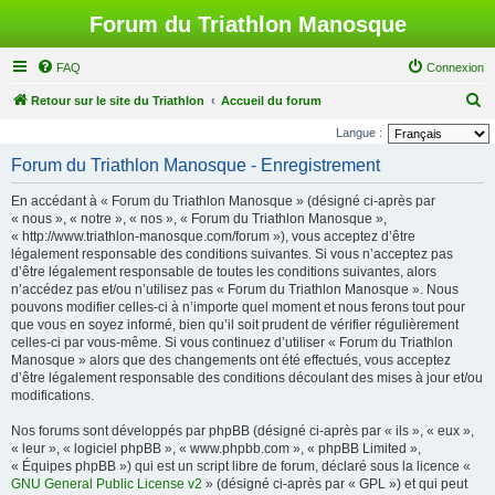
Forum du Triathlon Manosque
FAQ
Connexion
R
Retour sur le site du Triathlon
Accueil du forum
e
Langue :
c
Forum du Triathlon Manosque - Enregistrement
h
En accédant à « Forum du Triathlon Manosque » (désigné ci-après par
e
« nous », « notre », « nos », « Forum du Triathlon Manosque »,
r
« http://www.triathlon-manosque.com/forum »), vous acceptez d’être
légalement responsable des conditions suivantes. Si vous n’acceptez pas
c
d’être légalement responsable de toutes les conditions suivantes, alors
h
n’accédez pas et/ou n’utilisez pas « Forum du Triathlon Manosque ». Nous
pouvons modifier celles-ci à n’importe quel moment et nous ferons tout pour
e
que vous en soyez informé, bien qu’il soit prudent de vérifier régulièrement
r
celles-ci par vous-même. Si vous continuez d’utiliser « Forum du Triathlon
Manosque » alors que des changements ont été effectués, vous acceptez
d’être légalement responsable des conditions découlant des mises à jour et/ou
modifications.
Nos forums sont développés par phpBB (désigné ci-après par « ils », « eux »,
« leur », « logiciel phpBB », « www.phpbb.com », « phpBB Limited »,
« Équipes phpBB ») qui est un script libre de forum, déclaré sous la licence «
GNU General Public License v2
» (désigné ci-après par « GPL ») et qui peut