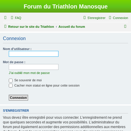
Forum du Triathlon Manosque
FAQ
S’enregistrer
Connexion
R
Retour sur le site du Triathlon
Accueil du forum
e
Connexion
c
h
Nom d’utilisateur :
e
r
Mot de passe :
c
J’ai oublié mon mot de passe
h
Se souvenir de moi
e
Cacher mon statut en ligne pour cette session
r
S’ENREGISTRER
Vous devez être enregistré pour vous connecter. L’enregistrement ne prend
que quelques secondes et augmente vos possibilités. L’administrateur du
forum peut également accorder des permissions additionnelles aux membres