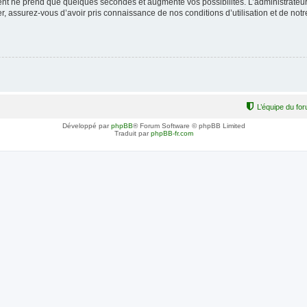
ment ne prend que quelques secondes et augmente vos possibilités. L’administrate
 assurez-vous d’avoir pris connaissance de nos conditions d’utilisation et de notre 
L’équipe du fo
Développé par
phpBB
® Forum Software © phpBB Limited
Traduit par
phpBB-fr.com