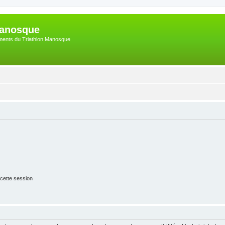
Manosque
nements du Triathlon Manosque
cette session