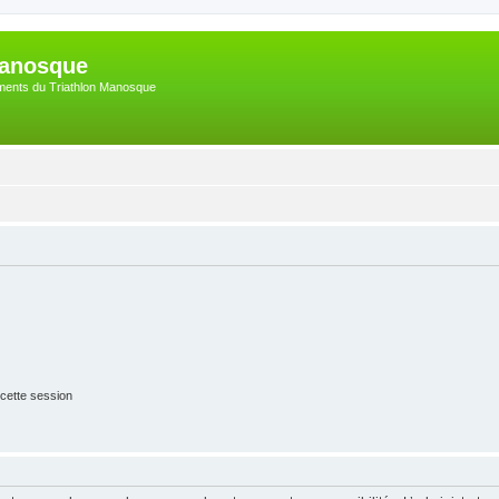
Manosque
nements du Triathlon Manosque
cette session