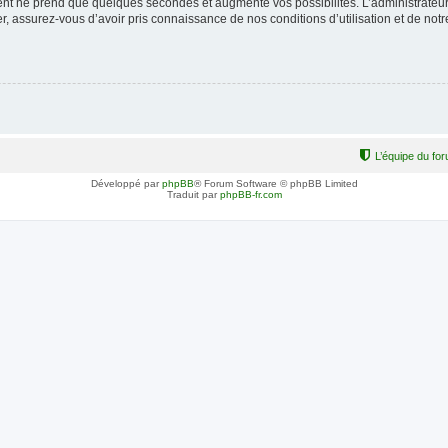
ment ne prend que quelques secondes et augmente vos possibilités. L’administrate
 assurez-vous d’avoir pris connaissance de nos conditions d’utilisation et de notre 
L’équipe du fo
Développé par
phpBB
® Forum Software © phpBB Limited
Traduit par
phpBB-fr.com