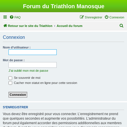
Forum du Triathlon Manosque
FAQ
S’enregistrer
Connexion
R
Retour sur le site du Triathlon
Accueil du forum
e
Connexion
c
h
Nom d’utilisateur :
e
r
Mot de passe :
c
J’ai oublié mon mot de passe
h
Se souvenir de moi
e
Cacher mon statut en ligne pour cette session
r
S’ENREGISTRER
Vous devez être enregistré pour vous connecter. L’enregistrement ne prend
que quelques secondes et augmente vos possibilités. L’administrateur du
forum peut également accorder des permissions additionnelles aux membres