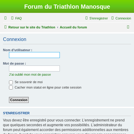
Forum du Triathlon Manosque
FAQ
S’enregistrer
Connexion
R
Retour sur le site du Triathlon
Accueil du forum
e
Connexion
c
h
Nom d’utilisateur :
e
r
Mot de passe :
c
J’ai oublié mon mot de passe
h
Se souvenir de moi
e
Cacher mon statut en ligne pour cette session
r
S’ENREGISTRER
Vous devez être enregistré pour vous connecter. L’enregistrement ne prend
que quelques secondes et augmente vos possibilités. L’administrateur du
forum peut également accorder des permissions additionnelles aux membres