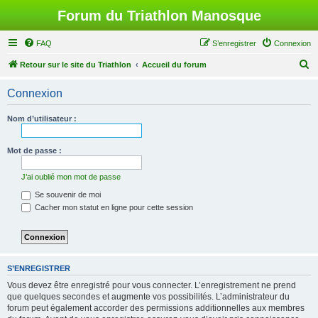
Forum du Triathlon Manosque
FAQ
S’enregistrer
Connexion
R
Retour sur le site du Triathlon
Accueil du forum
e
Connexion
c
h
Nom d’utilisateur :
e
r
Mot de passe :
c
J’ai oublié mon mot de passe
h
Se souvenir de moi
e
Cacher mon statut en ligne pour cette session
r
S’ENREGISTRER
Vous devez être enregistré pour vous connecter. L’enregistrement ne prend
que quelques secondes et augmente vos possibilités. L’administrateur du
forum peut également accorder des permissions additionnelles aux membres