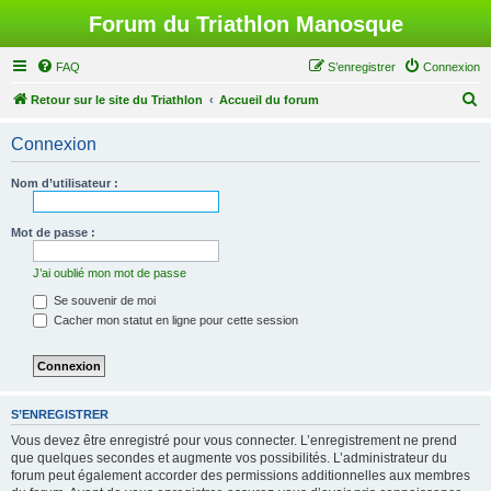
Forum du Triathlon Manosque
FAQ
S’enregistrer
Connexion
R
Retour sur le site du Triathlon
Accueil du forum
e
Connexion
c
h
Nom d’utilisateur :
e
r
Mot de passe :
c
J’ai oublié mon mot de passe
h
Se souvenir de moi
e
Cacher mon statut en ligne pour cette session
r
S’ENREGISTRER
Vous devez être enregistré pour vous connecter. L’enregistrement ne prend
que quelques secondes et augmente vos possibilités. L’administrateur du
forum peut également accorder des permissions additionnelles aux membres