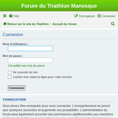
Forum du Triathlon Manosque
FAQ
S’enregistrer
Connexion
R
Retour sur le site du Triathlon
Accueil du forum
e
Connexion
c
h
Nom d’utilisateur :
e
r
Mot de passe :
c
J’ai oublié mon mot de passe
h
Se souvenir de moi
e
Cacher mon statut en ligne pour cette session
r
S’ENREGISTRER
Vous devez être enregistré pour vous connecter. L’enregistrement ne prend
que quelques secondes et augmente vos possibilités. L’administrateur du
forum peut également accorder des permissions additionnelles aux membres