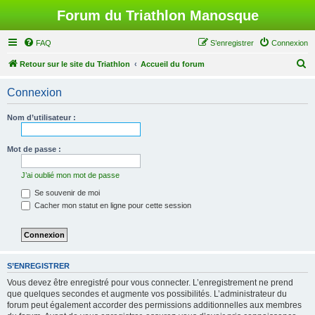
Forum du Triathlon Manosque
FAQ
S’enregistrer
Connexion
R
Retour sur le site du Triathlon
Accueil du forum
e
Connexion
c
h
Nom d’utilisateur :
e
r
Mot de passe :
c
J’ai oublié mon mot de passe
h
Se souvenir de moi
e
Cacher mon statut en ligne pour cette session
r
S’ENREGISTRER
Vous devez être enregistré pour vous connecter. L’enregistrement ne prend
que quelques secondes et augmente vos possibilités. L’administrateur du
forum peut également accorder des permissions additionnelles aux membres