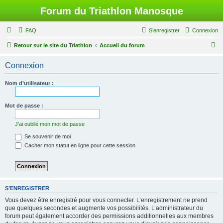
Forum du Triathlon Manosque
FAQ
S’enregistrer
Connexion
R
Retour sur le site du Triathlon
Accueil du forum
e
Connexion
c
h
Nom d’utilisateur :
e
r
Mot de passe :
c
J’ai oublié mon mot de passe
h
Se souvenir de moi
e
Cacher mon statut en ligne pour cette session
r
S’ENREGISTRER
Vous devez être enregistré pour vous connecter. L’enregistrement ne prend
que quelques secondes et augmente vos possibilités. L’administrateur du
forum peut également accorder des permissions additionnelles aux membres