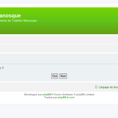
Manosque
nements du Triathlon Manosque
m ?
L’équipe du fo
Développé par
phpBB
® Forum Software © phpBB Limited
Traduit par
phpBB-fr.com