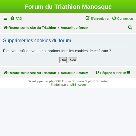
Forum du Triathlon Manosque
FAQ
S’enregistrer
Connexion
R
Retour sur le site du Triathlon
Accueil du forum
e
Supprimer les cookies du forum
c
h
Êtes-vous sûr de vouloir supprimer tous les cookies de ce forum ?
e
r
c
Retour sur le site du Triathlon
Accueil du forum
L’équipe du forum
h
Développé par
phpBB
® Forum Software © phpBB Limited
Traduit par
phpBB-fr.com
e
r