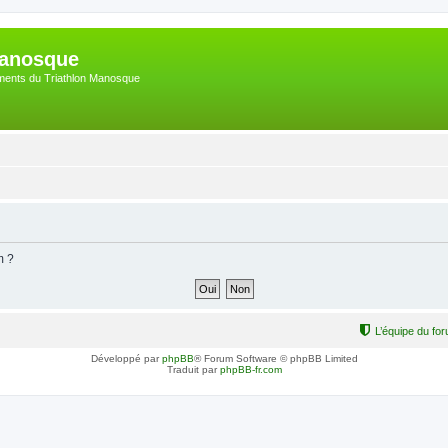
Manosque
nements du Triathlon Manosque
m ?
L’équipe du fo
Développé par
phpBB
® Forum Software © phpBB Limited
Traduit par
phpBB-fr.com