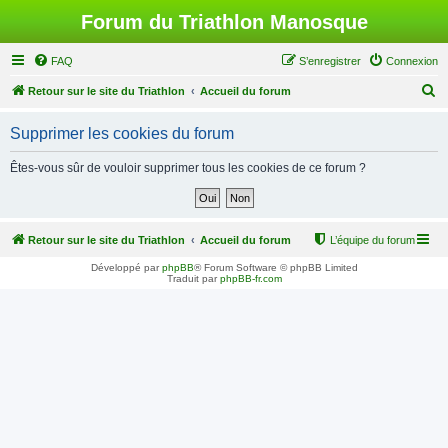
Forum du Triathlon Manosque
FAQ
S’enregistrer
Connexion
R
Retour sur le site du Triathlon
Accueil du forum
e
Supprimer les cookies du forum
c
h
Êtes-vous sûr de vouloir supprimer tous les cookies de ce forum ?
e
r
c
Retour sur le site du Triathlon
Accueil du forum
L’équipe du forum
h
Développé par
phpBB
® Forum Software © phpBB Limited
Traduit par
phpBB-fr.com
e
r