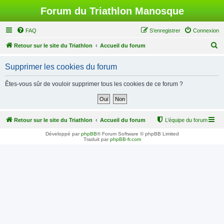
Forum du Triathlon Manosque
FAQ
S’enregistrer
Connexion
R
Retour sur le site du Triathlon
Accueil du forum
e
Supprimer les cookies du forum
c
h
Êtes-vous sûr de vouloir supprimer tous les cookies de ce forum ?
e
r
c
Retour sur le site du Triathlon
Accueil du forum
L’équipe du forum
h
Développé par
phpBB
® Forum Software © phpBB Limited
Traduit par
phpBB-fr.com
e
r