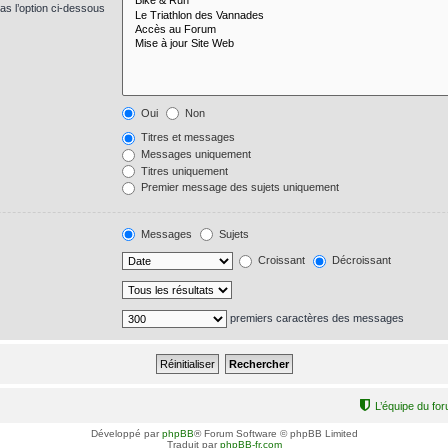
s l’option ci-dessous
Oui
Non
Titres et messages
Messages uniquement
Titres uniquement
Premier message des sujets uniquement
Messages
Sujets
Croissant
Décroissant
premiers caractères des messages
L’équipe du fo
Développé par
phpBB
® Forum Software © phpBB Limited
Traduit par
phpBB-fr.com