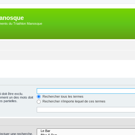
Manosque
nements du Triathlon Manosque
 doit être exclu.
Rechercher tous les termes
ement un des mots doit
s partielles.
Rechercher n’importe lequel de ces termes
fectuer une recherche.