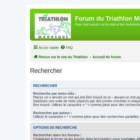
Forum du Triathlon 
Pour tout savoir sur le club et les événè
Accès rapide
FAQ
Retour sur le site du Triathlon
Accueil du forum
Rechercher
RECHERCHER
Recherche par mots-clés :
Placez un
+
devant un mot qui doit être trouvé et un
-
devant un mot qui
Saisissez une suite de mots séparés par des
|
entre crochets si uniqu
être trouvé. Utilisez le caractère « * » comme joker pour des recherche
Rechercher par auteur :
Utilisez le caractère « * » comme joker pour des recherches partielles.
OPTIONS DE RECHERCHE
Rechercher dans les forums :
Choisissez le forum ou les forums dans le(s)quel(s) vous souhaitez ef