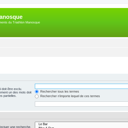
Manosque
nements du Triathlon Manosque
 doit être exclu.
Rechercher tous les termes
ement un des mots doit
s partielles.
Rechercher n’importe lequel de ces termes
fectuer une recherche.