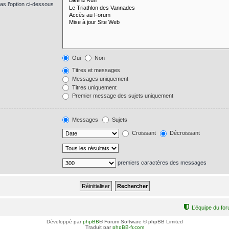
s l’option ci-dessous
Oui
Non
Titres et messages
Messages uniquement
Titres uniquement
Premier message des sujets uniquement
Messages
Sujets
Croissant
Décroissant
premiers caractères des messages
L’équipe du fo
Développé par
phpBB
® Forum Software © phpBB Limited
Traduit par
phpBB-fr.com