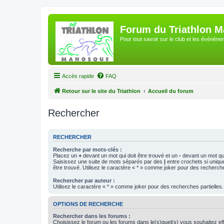
Forum du Triathlon 
Pour tout savoir sur le club et les événè
Accès rapide
FAQ
Retour sur le site du Triathlon
Accueil du forum
Rechercher
RECHERCHER
Recherche par mots-clés :
Placez un
+
devant un mot qui doit être trouvé et un
-
devant un mot qui
Saisissez une suite de mots séparés par des
|
entre crochets si uniqu
être trouvé. Utilisez le caractère « * » comme joker pour des recherche
Rechercher par auteur :
Utilisez le caractère « * » comme joker pour des recherches partielles.
OPTIONS DE RECHERCHE
Rechercher dans les forums :
Choisissez le forum ou les forums dans le(s)quel(s) vous souhaitez ef