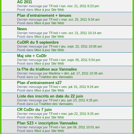
AG 2011
Dernier message par
TFred
«
lun. nov. 21, 2011 8:23 pm
Posté dans
Mise à jour Site Web
Plan d'entrainement + tenues
Dernier message par
TFred
«
mar. oct. 25, 2011 9:34 am
Posté dans
Mise à jour Site Web
News
Dernier message par
TFred
«
ven. oct. 21, 2011 10:14 am
Posté dans
Mise à jour Site Web
CoDIR du 9 septembre
Dernier message par
TFred
«
jeu. sept. 22, 2011 10:06 am
Posté dans
Mise à jour Site Web
Maj site + CoDIr
Dernier message par
TFred
«
lun. sept. 05, 2011 5:54 pm
Posté dans
Mise à jour Site Web
la f?te du triathon aux Vannades
Dernier message par
Marlène
«
dim. juil. 17, 2011 10:36 am
Posté dans
Le Triathlon des Vannades
Plan d'entrainement s27
Dernier message par
TFred
«
ven. juil. 01, 2011 9:24 am
Posté dans
Mise à jour Site Web
Liste des inscrits en date du 22 juin
Dernier message par
TFred
«
jeu. juin 23, 2011 4:35 pm
Posté dans
Le Triathlon des Vannades
CR CoDir du 7 juin
Dernier message par
TFred
«
mer. juin 22, 2011 9:25 am
Posté dans
Mise à jour Site Web
Plan S23 + inscription Vannades
Dernier message par
TFred
«
lun. juin 06, 2011 10:01 am
Posté dans
Mise à jour Site Web