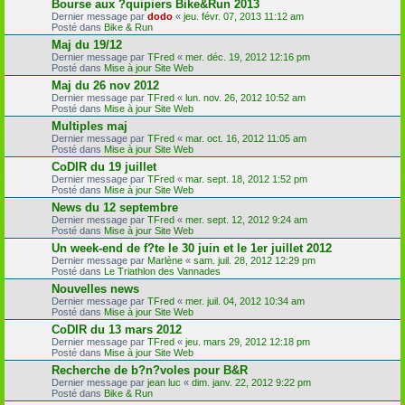
Bourse aux ?quipiers Bike&Run 2013
Dernier message par
dodo
«
jeu. févr. 07, 2013 11:12 am
Posté dans
Bike & Run
Maj du 19/12
Dernier message par
TFred
«
mer. déc. 19, 2012 12:16 pm
Posté dans
Mise à jour Site Web
Maj du 26 nov 2012
Dernier message par
TFred
«
lun. nov. 26, 2012 10:52 am
Posté dans
Mise à jour Site Web
Multiples maj
Dernier message par
TFred
«
mar. oct. 16, 2012 11:05 am
Posté dans
Mise à jour Site Web
CoDIR du 19 juillet
Dernier message par
TFred
«
mar. sept. 18, 2012 1:52 pm
Posté dans
Mise à jour Site Web
News du 12 septembre
Dernier message par
TFred
«
mer. sept. 12, 2012 9:24 am
Posté dans
Mise à jour Site Web
Un week-end de f?te le 30 juin et le 1er juillet 2012
Dernier message par
Marlène
«
sam. juil. 28, 2012 12:29 pm
Posté dans
Le Triathlon des Vannades
Nouvelles news
Dernier message par
TFred
«
mer. juil. 04, 2012 10:34 am
Posté dans
Mise à jour Site Web
CoDIR du 13 mars 2012
Dernier message par
TFred
«
jeu. mars 29, 2012 12:18 pm
Posté dans
Mise à jour Site Web
Recherche de b?n?voles pour B&R
Dernier message par
jean luc
«
dim. janv. 22, 2012 9:22 pm
Posté dans
Bike & Run