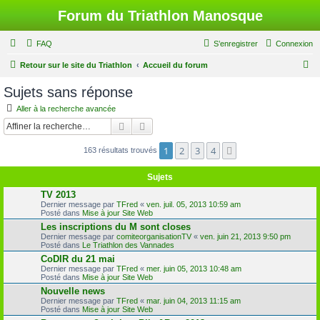
Forum du Triathlon Manosque
FAQ
S’enregistrer
Connexion
R
Retour sur le site du Triathlon
Accueil du forum
e
Sujets sans réponse
c
Aller à la recherche avancée
h
Rechercher
Recherche avancée
e
1
2
3
4
Suivante
163 résultats trouvés
r
c
Sujets
h
TV 2013
e
Dernier message par
TFred
«
ven. juil. 05, 2013 10:59 am
Posté dans
Mise à jour Site Web
r
Les inscriptions du M sont closes
Dernier message par
comiteorganisationTV
«
ven. juin 21, 2013 9:50 pm
Posté dans
Le Triathlon des Vannades
CoDIR du 21 mai
Dernier message par
TFred
«
mer. juin 05, 2013 10:48 am
Posté dans
Mise à jour Site Web
Nouvelle news
Dernier message par
TFred
«
mar. juin 04, 2013 11:15 am
Posté dans
Mise à jour Site Web