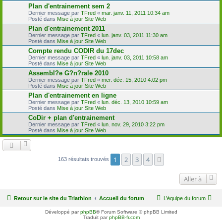
Plan d'entrainement sem 2
Dernier message par
TFred
«
mar. janv. 11, 2011 10:34 am
Posté dans
Mise à jour Site Web
Plan d'entrainement 2011
Dernier message par
TFred
«
lun. janv. 03, 2011 11:30 am
Posté dans
Mise à jour Site Web
Compte rendu CODIR du 17dec
Dernier message par
TFred
«
lun. janv. 03, 2011 10:58 am
Posté dans
Mise à jour Site Web
Assembl?e G?n?rale 2010
Dernier message par
TFred
«
mer. déc. 15, 2010 4:02 pm
Posté dans
Mise à jour Site Web
Plan d'entrainement en ligne
Dernier message par
TFred
«
lun. déc. 13, 2010 10:59 am
Posté dans
Mise à jour Site Web
CoDir + plan d'entrainement
Dernier message par
TFred
«
lun. nov. 29, 2010 3:22 pm
Posté dans
Mise à jour Site Web
1
2
3
4
Suivante
163 résultats trouvés
Aller à
Retour sur le site du Triathlon
Accueil du forum
L’équipe du forum
Développé par
phpBB
® Forum Software © phpBB Limited
Traduit par
phpBB-fr.com