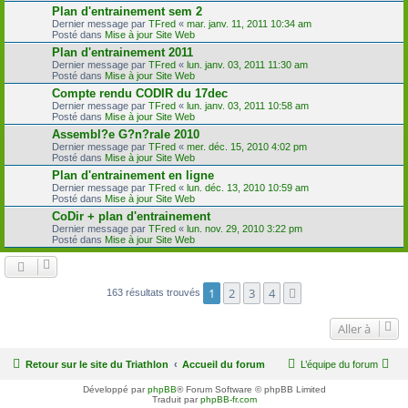
Plan d'entrainement sem 2
Dernier message par
TFred
«
mar. janv. 11, 2011 10:34 am
Posté dans
Mise à jour Site Web
Plan d'entrainement 2011
Dernier message par
TFred
«
lun. janv. 03, 2011 11:30 am
Posté dans
Mise à jour Site Web
Compte rendu CODIR du 17dec
Dernier message par
TFred
«
lun. janv. 03, 2011 10:58 am
Posté dans
Mise à jour Site Web
Assembl?e G?n?rale 2010
Dernier message par
TFred
«
mer. déc. 15, 2010 4:02 pm
Posté dans
Mise à jour Site Web
Plan d'entrainement en ligne
Dernier message par
TFred
«
lun. déc. 13, 2010 10:59 am
Posté dans
Mise à jour Site Web
CoDir + plan d'entrainement
Dernier message par
TFred
«
lun. nov. 29, 2010 3:22 pm
Posté dans
Mise à jour Site Web
1
2
3
4
Suivante
163 résultats trouvés
Aller à
Retour sur le site du Triathlon
Accueil du forum
L’équipe du forum
Développé par
phpBB
® Forum Software © phpBB Limited
Traduit par
phpBB-fr.com