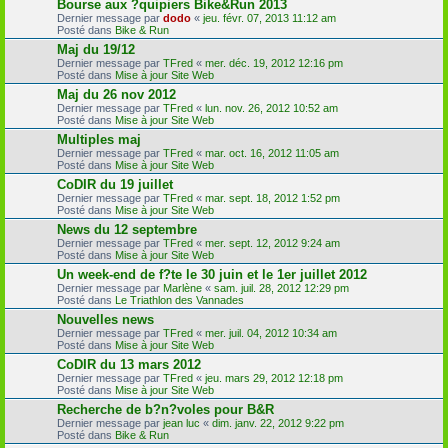
Bourse aux ?quipiers Bike&Run 2013
Dernier message par
dodo
«
jeu. févr. 07, 2013 11:12 am
Posté dans
Bike & Run
Maj du 19/12
Dernier message par
TFred
«
mer. déc. 19, 2012 12:16 pm
Posté dans
Mise à jour Site Web
Maj du 26 nov 2012
Dernier message par
TFred
«
lun. nov. 26, 2012 10:52 am
Posté dans
Mise à jour Site Web
Multiples maj
Dernier message par
TFred
«
mar. oct. 16, 2012 11:05 am
Posté dans
Mise à jour Site Web
CoDIR du 19 juillet
Dernier message par
TFred
«
mar. sept. 18, 2012 1:52 pm
Posté dans
Mise à jour Site Web
News du 12 septembre
Dernier message par
TFred
«
mer. sept. 12, 2012 9:24 am
Posté dans
Mise à jour Site Web
Un week-end de f?te le 30 juin et le 1er juillet 2012
Dernier message par
Marlène
«
sam. juil. 28, 2012 12:29 pm
Posté dans
Le Triathlon des Vannades
Nouvelles news
Dernier message par
TFred
«
mer. juil. 04, 2012 10:34 am
Posté dans
Mise à jour Site Web
CoDIR du 13 mars 2012
Dernier message par
TFred
«
jeu. mars 29, 2012 12:18 pm
Posté dans
Mise à jour Site Web
Recherche de b?n?voles pour B&R
Dernier message par
jean luc
«
dim. janv. 22, 2012 9:22 pm
Posté dans
Bike & Run