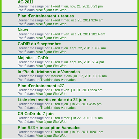
AG 2011
Dernier message par
TFred
«
lun. nov. 21, 2011 8:23 pm
Posté dans
Mise à jour Site Web
Plan d'entrainement + tenues
Dernier message par
TFred
«
mar. oct. 25, 2011 9:34 am
Posté dans
Mise à jour Site Web
News
Dernier message par
TFred
«
ven. oct. 21, 2011 10:14 am
Posté dans
Mise à jour Site Web
CoDIR du 9 septembre
Dernier message par
TFred
«
jeu. sept. 22, 2011 10:06 am
Posté dans
Mise à jour Site Web
Maj site + CoDIr
Dernier message par
TFred
«
lun. sept. 05, 2011 5:54 pm
Posté dans
Mise à jour Site Web
la f?te du triathon aux Vannades
Dernier message par
Marlène
«
dim. juil. 17, 2011 10:36 am
Posté dans
Le Triathlon des Vannades
Plan d'entrainement s27
Dernier message par
TFred
«
ven. juil. 01, 2011 9:24 am
Posté dans
Mise à jour Site Web
Liste des inscrits en date du 22 juin
Dernier message par
TFred
«
jeu. juin 23, 2011 4:35 pm
Posté dans
Le Triathlon des Vannades
CR CoDir du 7 juin
Dernier message par
TFred
«
mer. juin 22, 2011 9:25 am
Posté dans
Mise à jour Site Web
Plan S23 + inscription Vannades
Dernier message par
TFred
«
lun. juin 06, 2011 10:01 am
Posté dans
Mise à jour Site Web