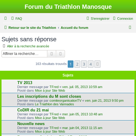
Forum du Triathlon Manosque
FAQ
S’enregistrer
Connexion
R
Retour sur le site du Triathlon
Accueil du forum
e
Sujets sans réponse
c
Aller à la recherche avancée
h
Rechercher
Recherche avancée
e
1
2
3
4
Suivante
163 résultats trouvés
r
c
Sujets
h
TV 2013
e
Dernier message par
TFred
«
ven. juil. 05, 2013 10:59 am
Posté dans
Mise à jour Site Web
r
Les inscriptions du M sont closes
Dernier message par
comiteorganisationTV
«
ven. juin 21, 2013 9:50 pm
Posté dans
Le Triathlon des Vannades
CoDIR du 21 mai
Dernier message par
TFred
«
mer. juin 05, 2013 10:48 am
Posté dans
Mise à jour Site Web
Nouvelle news
Dernier message par
TFred
«
mar. juin 04, 2013 11:15 am
Posté dans
Mise à jour Site Web