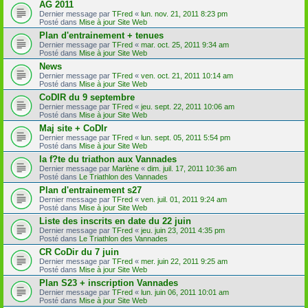
AG 2011
Dernier message par
TFred
«
lun. nov. 21, 2011 8:23 pm
Posté dans
Mise à jour Site Web
Plan d'entrainement + tenues
Dernier message par
TFred
«
mar. oct. 25, 2011 9:34 am
Posté dans
Mise à jour Site Web
News
Dernier message par
TFred
«
ven. oct. 21, 2011 10:14 am
Posté dans
Mise à jour Site Web
CoDIR du 9 septembre
Dernier message par
TFred
«
jeu. sept. 22, 2011 10:06 am
Posté dans
Mise à jour Site Web
Maj site + CoDIr
Dernier message par
TFred
«
lun. sept. 05, 2011 5:54 pm
Posté dans
Mise à jour Site Web
la f?te du triathon aux Vannades
Dernier message par
Marlène
«
dim. juil. 17, 2011 10:36 am
Posté dans
Le Triathlon des Vannades
Plan d'entrainement s27
Dernier message par
TFred
«
ven. juil. 01, 2011 9:24 am
Posté dans
Mise à jour Site Web
Liste des inscrits en date du 22 juin
Dernier message par
TFred
«
jeu. juin 23, 2011 4:35 pm
Posté dans
Le Triathlon des Vannades
CR CoDir du 7 juin
Dernier message par
TFred
«
mer. juin 22, 2011 9:25 am
Posté dans
Mise à jour Site Web
Plan S23 + inscription Vannades
Dernier message par
TFred
«
lun. juin 06, 2011 10:01 am
Posté dans
Mise à jour Site Web