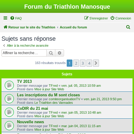
Forum du Triathlon Manosque
FAQ
S’enregistrer
Connexion
R
Retour sur le site du Triathlon
Accueil du forum
e
Sujets sans réponse
c
Aller à la recherche avancée
h
Rechercher
Recherche avancée
e
1
2
3
4
Suivante
163 résultats trouvés
r
c
Sujets
h
TV 2013
e
Dernier message par
TFred
«
ven. juil. 05, 2013 10:59 am
Posté dans
Mise à jour Site Web
r
Les inscriptions du M sont closes
Dernier message par
comiteorganisationTV
«
ven. juin 21, 2013 9:50 pm
Posté dans
Le Triathlon des Vannades
CoDIR du 21 mai
Dernier message par
TFred
«
mer. juin 05, 2013 10:48 am
Posté dans
Mise à jour Site Web
Nouvelle news
Dernier message par
TFred
«
mar. juin 04, 2013 11:15 am
Posté dans
Mise à jour Site Web