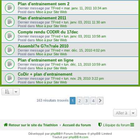
Plan d'entrainement sem 2
Dernier message par
TFred
«
mar. janv. 11, 2011 10:34 am
Posté dans
Mise à jour Site Web
Plan d'entrainement 2011
Dernier message par
TFred
«
lun. janv. 03, 2011 11:30 am
Posté dans
Mise à jour Site Web
Compte rendu CODIR du 17dec
Dernier message par
TFred
«
lun. janv. 03, 2011 10:58 am
Posté dans
Mise à jour Site Web
Assembl?e G?n?rale 2010
Dernier message par
TFred
«
mer. déc. 15, 2010 4:02 pm
Posté dans
Mise à jour Site Web
Plan d'entrainement en ligne
Dernier message par
TFred
«
lun. déc. 13, 2010 10:59 am
Posté dans
Mise à jour Site Web
CoDir + plan d'entrainement
Dernier message par
TFred
«
lun. nov. 29, 2010 3:22 pm
Posté dans
Mise à jour Site Web
1
2
3
4
Suivante
163 résultats trouvés
Aller à
Retour sur le site du Triathlon
Accueil du forum
L’équipe du forum
Développé par
phpBB
® Forum Software © phpBB Limited
Traduit par
phpBB-fr.com