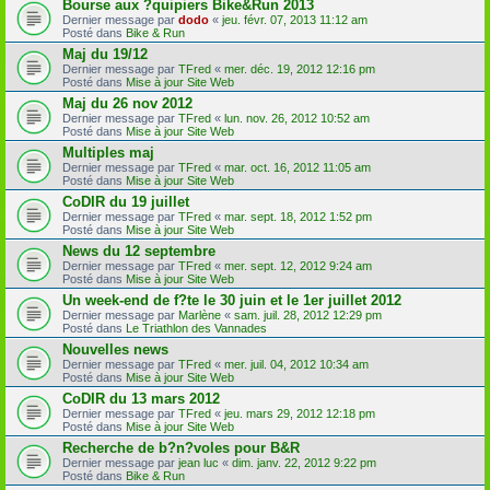
Bourse aux ?quipiers Bike&Run 2013
Dernier message par
dodo
«
jeu. févr. 07, 2013 11:12 am
Posté dans
Bike & Run
Maj du 19/12
Dernier message par
TFred
«
mer. déc. 19, 2012 12:16 pm
Posté dans
Mise à jour Site Web
Maj du 26 nov 2012
Dernier message par
TFred
«
lun. nov. 26, 2012 10:52 am
Posté dans
Mise à jour Site Web
Multiples maj
Dernier message par
TFred
«
mar. oct. 16, 2012 11:05 am
Posté dans
Mise à jour Site Web
CoDIR du 19 juillet
Dernier message par
TFred
«
mar. sept. 18, 2012 1:52 pm
Posté dans
Mise à jour Site Web
News du 12 septembre
Dernier message par
TFred
«
mer. sept. 12, 2012 9:24 am
Posté dans
Mise à jour Site Web
Un week-end de f?te le 30 juin et le 1er juillet 2012
Dernier message par
Marlène
«
sam. juil. 28, 2012 12:29 pm
Posté dans
Le Triathlon des Vannades
Nouvelles news
Dernier message par
TFred
«
mer. juil. 04, 2012 10:34 am
Posté dans
Mise à jour Site Web
CoDIR du 13 mars 2012
Dernier message par
TFred
«
jeu. mars 29, 2012 12:18 pm
Posté dans
Mise à jour Site Web
Recherche de b?n?voles pour B&R
Dernier message par
jean luc
«
dim. janv. 22, 2012 9:22 pm
Posté dans
Bike & Run