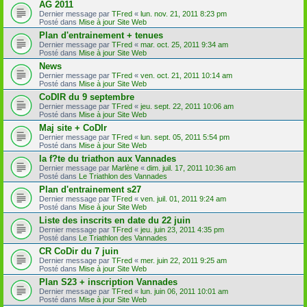
AG 2011
Dernier message par
TFred
«
lun. nov. 21, 2011 8:23 pm
Posté dans
Mise à jour Site Web
Plan d'entrainement + tenues
Dernier message par
TFred
«
mar. oct. 25, 2011 9:34 am
Posté dans
Mise à jour Site Web
News
Dernier message par
TFred
«
ven. oct. 21, 2011 10:14 am
Posté dans
Mise à jour Site Web
CoDIR du 9 septembre
Dernier message par
TFred
«
jeu. sept. 22, 2011 10:06 am
Posté dans
Mise à jour Site Web
Maj site + CoDIr
Dernier message par
TFred
«
lun. sept. 05, 2011 5:54 pm
Posté dans
Mise à jour Site Web
la f?te du triathon aux Vannades
Dernier message par
Marlène
«
dim. juil. 17, 2011 10:36 am
Posté dans
Le Triathlon des Vannades
Plan d'entrainement s27
Dernier message par
TFred
«
ven. juil. 01, 2011 9:24 am
Posté dans
Mise à jour Site Web
Liste des inscrits en date du 22 juin
Dernier message par
TFred
«
jeu. juin 23, 2011 4:35 pm
Posté dans
Le Triathlon des Vannades
CR CoDir du 7 juin
Dernier message par
TFred
«
mer. juin 22, 2011 9:25 am
Posté dans
Mise à jour Site Web
Plan S23 + inscription Vannades
Dernier message par
TFred
«
lun. juin 06, 2011 10:01 am
Posté dans
Mise à jour Site Web