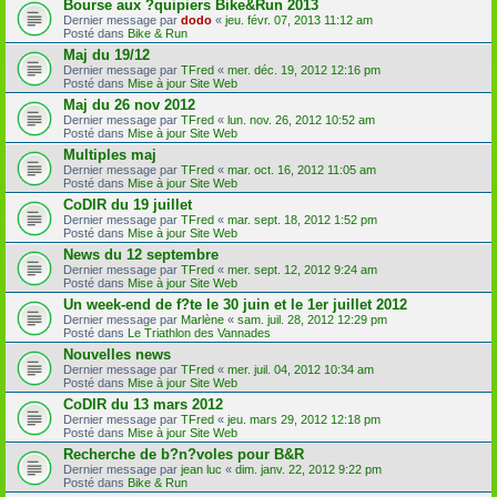
Bourse aux ?quipiers Bike&Run 2013
Dernier message par
dodo
«
jeu. févr. 07, 2013 11:12 am
Posté dans
Bike & Run
Maj du 19/12
Dernier message par
TFred
«
mer. déc. 19, 2012 12:16 pm
Posté dans
Mise à jour Site Web
Maj du 26 nov 2012
Dernier message par
TFred
«
lun. nov. 26, 2012 10:52 am
Posté dans
Mise à jour Site Web
Multiples maj
Dernier message par
TFred
«
mar. oct. 16, 2012 11:05 am
Posté dans
Mise à jour Site Web
CoDIR du 19 juillet
Dernier message par
TFred
«
mar. sept. 18, 2012 1:52 pm
Posté dans
Mise à jour Site Web
News du 12 septembre
Dernier message par
TFred
«
mer. sept. 12, 2012 9:24 am
Posté dans
Mise à jour Site Web
Un week-end de f?te le 30 juin et le 1er juillet 2012
Dernier message par
Marlène
«
sam. juil. 28, 2012 12:29 pm
Posté dans
Le Triathlon des Vannades
Nouvelles news
Dernier message par
TFred
«
mer. juil. 04, 2012 10:34 am
Posté dans
Mise à jour Site Web
CoDIR du 13 mars 2012
Dernier message par
TFred
«
jeu. mars 29, 2012 12:18 pm
Posté dans
Mise à jour Site Web
Recherche de b?n?voles pour B&R
Dernier message par
jean luc
«
dim. janv. 22, 2012 9:22 pm
Posté dans
Bike & Run