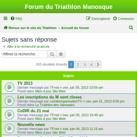
Forum du Triathlon Manosque
FAQ
S’enregistrer
Connexion
R
Retour sur le site du Triathlon
Accueil du forum
e
Sujets sans réponse
c
Aller à la recherche avancée
h
Rechercher
Recherche avancée
e
1
2
3
4
Suivante
163 résultats trouvés
r
c
Sujets
h
TV 2013
e
Dernier message par
TFred
«
ven. juil. 05, 2013 10:59 am
Posté dans
Mise à jour Site Web
r
Les inscriptions du M sont closes
Dernier message par
comiteorganisationTV
«
ven. juin 21, 2013 9:50 pm
Posté dans
Le Triathlon des Vannades
CoDIR du 21 mai
Dernier message par
TFred
«
mer. juin 05, 2013 10:48 am
Posté dans
Mise à jour Site Web
Nouvelle news
Dernier message par
TFred
«
mar. juin 04, 2013 11:15 am
Posté dans
Mise à jour Site Web