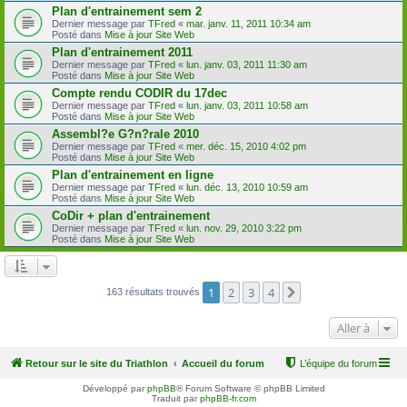
Plan d'entrainement sem 2
Dernier message par
TFred
«
mar. janv. 11, 2011 10:34 am
Posté dans
Mise à jour Site Web
Plan d'entrainement 2011
Dernier message par
TFred
«
lun. janv. 03, 2011 11:30 am
Posté dans
Mise à jour Site Web
Compte rendu CODIR du 17dec
Dernier message par
TFred
«
lun. janv. 03, 2011 10:58 am
Posté dans
Mise à jour Site Web
Assembl?e G?n?rale 2010
Dernier message par
TFred
«
mer. déc. 15, 2010 4:02 pm
Posté dans
Mise à jour Site Web
Plan d'entrainement en ligne
Dernier message par
TFred
«
lun. déc. 13, 2010 10:59 am
Posté dans
Mise à jour Site Web
CoDir + plan d'entrainement
Dernier message par
TFred
«
lun. nov. 29, 2010 3:22 pm
Posté dans
Mise à jour Site Web
1
2
3
4
Suivante
163 résultats trouvés
Aller à
Retour sur le site du Triathlon
Accueil du forum
L’équipe du forum
Développé par
phpBB
® Forum Software © phpBB Limited
Traduit par
phpBB-fr.com