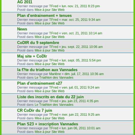
AG 2011
Dernier message par
TFred
«
lun. nov. 21, 2011 8:23 pm
Posté dans
Mise à jour Site Web
Plan d'entrainement + tenues
Dernier message par
TFred
«
mar. oct. 25, 2011 9:34 am
Posté dans
Mise à jour Site Web
News
Dernier message par
TFred
«
ven. oct. 21, 2011 10:14 am
Posté dans
Mise à jour Site Web
CoDIR du 9 septembre
Dernier message par
TFred
«
jeu. sept. 22, 2011 10:06 am
Posté dans
Mise à jour Site Web
Maj site + CoDIr
Dernier message par
TFred
«
lun. sept. 05, 2011 5:54 pm
Posté dans
Mise à jour Site Web
la f?te du triathon aux Vannades
Dernier message par
Marlène
«
dim. juil. 17, 2011 10:36 am
Posté dans
Le Triathlon des Vannades
Plan d'entrainement s27
Dernier message par
TFred
«
ven. juil. 01, 2011 9:24 am
Posté dans
Mise à jour Site Web
Liste des inscrits en date du 22 juin
Dernier message par
TFred
«
jeu. juin 23, 2011 4:35 pm
Posté dans
Le Triathlon des Vannades
CR CoDir du 7 juin
Dernier message par
TFred
«
mer. juin 22, 2011 9:25 am
Posté dans
Mise à jour Site Web
Plan S23 + inscription Vannades
Dernier message par
TFred
«
lun. juin 06, 2011 10:01 am
Posté dans
Mise à jour Site Web