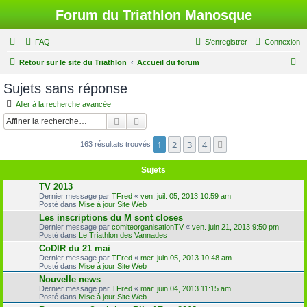
Forum du Triathlon Manosque
FAQ
S’enregistrer
Connexion
R
Retour sur le site du Triathlon
Accueil du forum
e
Sujets sans réponse
c
Aller à la recherche avancée
h
Rechercher
Recherche avancée
e
1
2
3
4
Suivante
163 résultats trouvés
r
c
Sujets
h
TV 2013
e
Dernier message par
TFred
«
ven. juil. 05, 2013 10:59 am
Posté dans
Mise à jour Site Web
r
Les inscriptions du M sont closes
Dernier message par
comiteorganisationTV
«
ven. juin 21, 2013 9:50 pm
Posté dans
Le Triathlon des Vannades
CoDIR du 21 mai
Dernier message par
TFred
«
mer. juin 05, 2013 10:48 am
Posté dans
Mise à jour Site Web
Nouvelle news
Dernier message par
TFred
«
mar. juin 04, 2013 11:15 am
Posté dans
Mise à jour Site Web