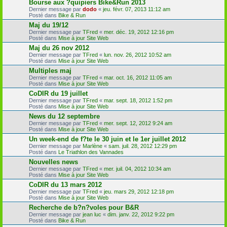
Bourse aux ?quipiers Bike&Run 2013
Dernier message par
dodo
«
jeu. févr. 07, 2013 11:12 am
Posté dans
Bike & Run
Maj du 19/12
Dernier message par
TFred
«
mer. déc. 19, 2012 12:16 pm
Posté dans
Mise à jour Site Web
Maj du 26 nov 2012
Dernier message par
TFred
«
lun. nov. 26, 2012 10:52 am
Posté dans
Mise à jour Site Web
Multiples maj
Dernier message par
TFred
«
mar. oct. 16, 2012 11:05 am
Posté dans
Mise à jour Site Web
CoDIR du 19 juillet
Dernier message par
TFred
«
mar. sept. 18, 2012 1:52 pm
Posté dans
Mise à jour Site Web
News du 12 septembre
Dernier message par
TFred
«
mer. sept. 12, 2012 9:24 am
Posté dans
Mise à jour Site Web
Un week-end de f?te le 30 juin et le 1er juillet 2012
Dernier message par
Marlène
«
sam. juil. 28, 2012 12:29 pm
Posté dans
Le Triathlon des Vannades
Nouvelles news
Dernier message par
TFred
«
mer. juil. 04, 2012 10:34 am
Posté dans
Mise à jour Site Web
CoDIR du 13 mars 2012
Dernier message par
TFred
«
jeu. mars 29, 2012 12:18 pm
Posté dans
Mise à jour Site Web
Recherche de b?n?voles pour B&R
Dernier message par
jean luc
«
dim. janv. 22, 2012 9:22 pm
Posté dans
Bike & Run