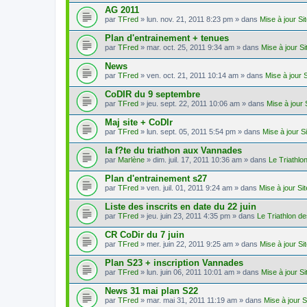
AG 2011
par
TFred
» lun. nov. 21, 2011 8:23 pm » dans
Mise à jour S
Plan d'entrainement + tenues
par
TFred
» mar. oct. 25, 2011 9:34 am » dans
Mise à jour S
News
par
TFred
» ven. oct. 21, 2011 10:14 am » dans
Mise à jour 
CoDIR du 9 septembre
par
TFred
» jeu. sept. 22, 2011 10:06 am » dans
Mise à jour
Maj site + CoDIr
par
TFred
» lun. sept. 05, 2011 5:54 pm » dans
Mise à jour S
la f?te du triathon aux Vannades
par
Marlène
» dim. juil. 17, 2011 10:36 am » dans
Le Triathl
Plan d'entrainement s27
par
TFred
» ven. juil. 01, 2011 9:24 am » dans
Mise à jour Si
Liste des inscrits en date du 22 juin
par
TFred
» jeu. juin 23, 2011 4:35 pm » dans
Le Triathlon d
CR CoDir du 7 juin
par
TFred
» mer. juin 22, 2011 9:25 am » dans
Mise à jour S
Plan S23 + inscription Vannades
par
TFred
» lun. juin 06, 2011 10:01 am » dans
Mise à jour S
News 31 mai plan S22
par
TFred
» mar. mai 31, 2011 11:19 am » dans
Mise à jour 