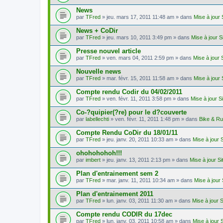
News
par
TFred
» jeu. mars 17, 2011 11:48 am » dans
Mise à jour
News + CoDir
par
TFred
» jeu. mars 10, 2011 3:49 pm » dans
Mise à jour 
Presse nouvel article
par
TFred
» ven. mars 04, 2011 2:59 pm » dans
Mise à jour 
Nouvelle news
par
TFred
» mar. févr. 15, 2011 11:58 am » dans
Mise à jour
Compte rendu Codir du 04/02/2011
par
TFred
» ven. févr. 11, 2011 3:58 pm » dans
Mise à jour S
Co-?quipier(?re) pour le d?couverte
par
labellechti
» ven. févr. 11, 2011 1:48 pm » dans
Bike & R
Compte Rendu CoDir du 18/01/11
par
TFred
» jeu. janv. 20, 2011 10:33 am » dans
Mise à jour 
ohohohohoh!!!
par
imbert
» jeu. janv. 13, 2011 2:13 pm » dans
Mise à jour S
Plan d'entrainement sem 2
par
TFred
» mar. janv. 11, 2011 10:34 am » dans
Mise à jour
Plan d'entrainement 2011
par
TFred
» lun. janv. 03, 2011 11:30 am » dans
Mise à jour 
Compte rendu CODIR du 17dec
par
TFred
» lun. janv. 03, 2011 10:58 am » dans
Mise à jour 