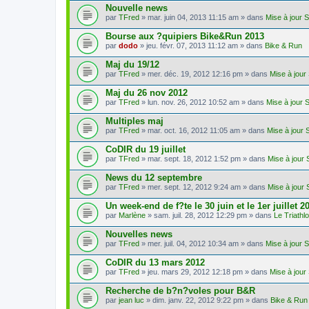
Nouvelle news
par
TFred
» mar. juin 04, 2013 11:15 am » dans
Mise à jour 
Bourse aux ?quipiers Bike&Run 2013
par
dodo
» jeu. févr. 07, 2013 11:12 am » dans
Bike & Run
Maj du 19/12
par
TFred
» mer. déc. 19, 2012 12:16 pm » dans
Mise à jour
Maj du 26 nov 2012
par
TFred
» lun. nov. 26, 2012 10:52 am » dans
Mise à jour 
Multiples maj
par
TFred
» mar. oct. 16, 2012 11:05 am » dans
Mise à jour 
CoDIR du 19 juillet
par
TFred
» mar. sept. 18, 2012 1:52 pm » dans
Mise à jour 
News du 12 septembre
par
TFred
» mer. sept. 12, 2012 9:24 am » dans
Mise à jour 
Un week-end de f?te le 30 juin et le 1er juillet 2
par
Marlène
» sam. juil. 28, 2012 12:29 pm » dans
Le Triath
Nouvelles news
par
TFred
» mer. juil. 04, 2012 10:34 am » dans
Mise à jour 
CoDIR du 13 mars 2012
par
TFred
» jeu. mars 29, 2012 12:18 pm » dans
Mise à jour
Recherche de b?n?voles pour B&R
par
jean luc
» dim. janv. 22, 2012 9:22 pm » dans
Bike & Run