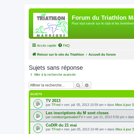
Forum du Triathlon 
Pour tout savoir sur le club et les événè
Accès rapide
FAQ
Retour sur le site du Triathlon
Accueil du forum
Sujets sans réponse
Aller à la recherche avancée
Rechercher
Recherche avancée
SUJETS
TV 2013
par
TFred
» ven. juil. 05, 2013 10:59 am » dans
Mise à jour 
Les inscriptions du M sont closes
par
comiteorganisationTV
» ven. juin 21, 2013 9:50 pm » da
CoDIR du 21 mai
par
TFred
» mer. juin 05, 2013 10:48 am » dans
Mise à jour 