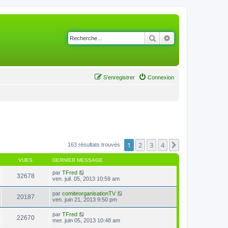
Rechercher
Recherche avancé
S’enregistrer
Connexion
1
2
3
4
Suivante
163 résultats trouvés
VUES
DERNIER MESSAGE
par
TFred
32678
ven. juil. 05, 2013 10:59 am
par
comiteorganisationTV
20187
ven. juin 21, 2013 9:50 pm
par
TFred
22670
mer. juin 05, 2013 10:48 am