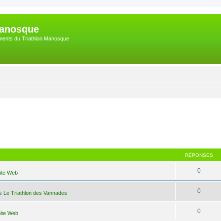
Manosque
nements du Triathlon Manosque
RÉPONSES
0
Site Web
0
ns
Le Triathlon des Vannades
0
Site Web