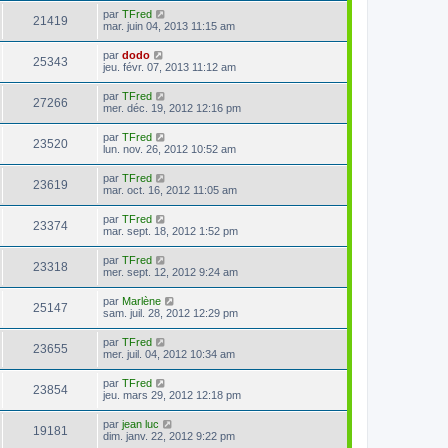
par
TFred
21419
mar. juin 04, 2013 11:15 am
par
dodo
25343
jeu. févr. 07, 2013 11:12 am
par
TFred
27266
mer. déc. 19, 2012 12:16 pm
par
TFred
23520
lun. nov. 26, 2012 10:52 am
par
TFred
23619
mar. oct. 16, 2012 11:05 am
par
TFred
23374
mar. sept. 18, 2012 1:52 pm
par
TFred
23318
mer. sept. 12, 2012 9:24 am
par
Marlène
25147
sam. juil. 28, 2012 12:29 pm
par
TFred
23655
mer. juil. 04, 2012 10:34 am
par
TFred
23854
jeu. mars 29, 2012 12:18 pm
par
jean luc
19181
dim. janv. 22, 2012 9:22 pm