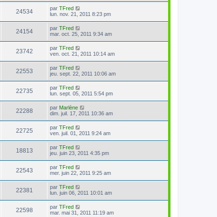
par
TFred
24534
lun. nov. 21, 2011 8:23 pm
par
TFred
24154
mar. oct. 25, 2011 9:34 am
par
TFred
23742
ven. oct. 21, 2011 10:14 am
par
TFred
22553
jeu. sept. 22, 2011 10:06 am
par
TFred
22735
lun. sept. 05, 2011 5:54 pm
par
Marlène
22288
dim. juil. 17, 2011 10:36 am
par
TFred
22725
ven. juil. 01, 2011 9:24 am
par
TFred
18813
jeu. juin 23, 2011 4:35 pm
par
TFred
22543
mer. juin 22, 2011 9:25 am
par
TFred
22381
lun. juin 06, 2011 10:01 am
par
TFred
22598
mar. mai 31, 2011 11:19 am