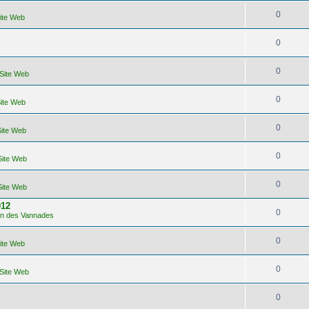
0
Site Web
0
0
 Site Web
0
Site Web
0
Site Web
0
Site Web
0
Site Web
012
0
lon des Vannades
0
Site Web
0
 Site Web
0