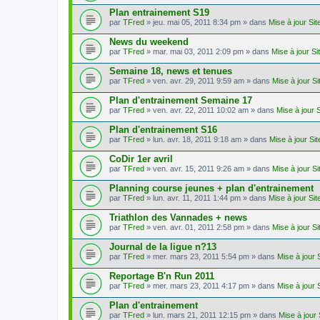
Plan entrainement S19
par
TFred
» jeu. mai 05, 2011 8:34 pm » dans
Mise à jour Si
News du weekend
par
TFred
» mar. mai 03, 2011 2:09 pm » dans
Mise à jour S
Semaine 18, news et tenues
par
TFred
» ven. avr. 29, 2011 9:59 am » dans
Mise à jour S
Plan d'entrainement Semaine 17
par
TFred
» ven. avr. 22, 2011 10:02 am » dans
Mise à jour 
Plan d'entrainement S16
par
TFred
» lun. avr. 18, 2011 9:18 am » dans
Mise à jour Si
CoDir 1er avril
par
TFred
» ven. avr. 15, 2011 9:26 am » dans
Mise à jour S
Planning course jeunes + plan d'entrainement
par
TFred
» lun. avr. 11, 2011 1:44 pm » dans
Mise à jour Si
Triathlon des Vannades + news
par
TFred
» ven. avr. 01, 2011 2:58 pm » dans
Mise à jour S
Journal de la ligue n?13
par
TFred
» mer. mars 23, 2011 5:54 pm » dans
Mise à jour 
Reportage B'n Run 2011
par
TFred
» mer. mars 23, 2011 4:17 pm » dans
Mise à jour 
Plan d'entrainement
par
TFred
» lun. mars 21, 2011 12:15 pm » dans
Mise à jour