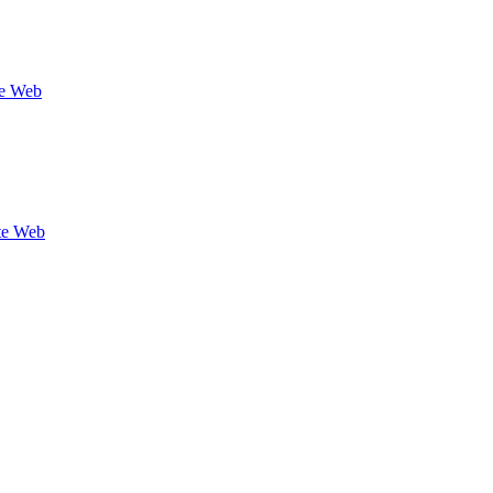
te Web
ite Web