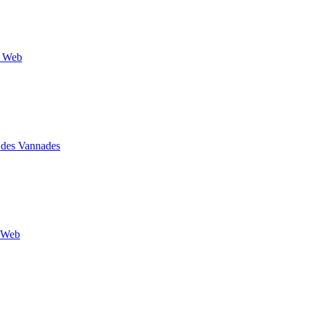
e Web
 des Vannades
e Web