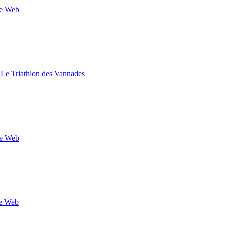
te Web
s
Le Triathlon des Vannades
te Web
te Web