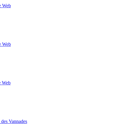
te Web
te Web
te Web
n des Vannades