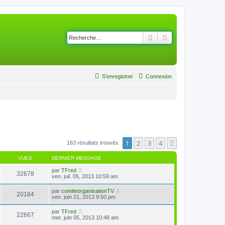
Rechercher
Recherche avancé
S’enregistrer
Connexion
1
2
3
4
Suivante
163 résultats trouvés
VUES
DERNIER MESSAGE
par
TFred
32678
ven. juil. 05, 2013 10:59 am
par
comiteorganisationTV
20184
ven. juin 21, 2013 9:50 pm
par
TFred
22667
mer. juin 05, 2013 10:48 am