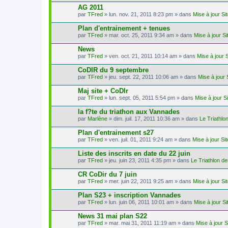
AG 2011
par
TFred
» lun. nov. 21, 2011 8:23 pm » dans
Mise à jour S
Plan d'entrainement + tenues
par
TFred
» mar. oct. 25, 2011 9:34 am » dans
Mise à jour S
News
par
TFred
» ven. oct. 21, 2011 10:14 am » dans
Mise à jour 
CoDIR du 9 septembre
par
TFred
» jeu. sept. 22, 2011 10:06 am » dans
Mise à jour
Maj site + CoDIr
par
TFred
» lun. sept. 05, 2011 5:54 pm » dans
Mise à jour S
la f?te du triathon aux Vannades
par
Marlène
» dim. juil. 17, 2011 10:36 am » dans
Le Triathl
Plan d'entrainement s27
par
TFred
» ven. juil. 01, 2011 9:24 am » dans
Mise à jour Si
Liste des inscrits en date du 22 juin
par
TFred
» jeu. juin 23, 2011 4:35 pm » dans
Le Triathlon d
CR CoDir du 7 juin
par
TFred
» mer. juin 22, 2011 9:25 am » dans
Mise à jour S
Plan S23 + inscription Vannades
par
TFred
» lun. juin 06, 2011 10:01 am » dans
Mise à jour S
News 31 mai plan S22
par
TFred
» mar. mai 31, 2011 11:19 am » dans
Mise à jour 