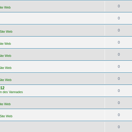
0
Site Web
0
0
 Site Web
0
Site Web
0
Site Web
0
Site Web
0
Site Web
012
0
lon des Vannades
0
Site Web
0
 Site Web
0