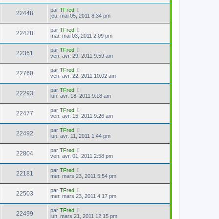
par
TFred
22448
jeu. mai 05, 2011 8:34 pm
par
TFred
22428
mar. mai 03, 2011 2:09 pm
par
TFred
22361
ven. avr. 29, 2011 9:59 am
par
TFred
22760
ven. avr. 22, 2011 10:02 am
par
TFred
22293
lun. avr. 18, 2011 9:18 am
par
TFred
22477
ven. avr. 15, 2011 9:26 am
par
TFred
22492
lun. avr. 11, 2011 1:44 pm
par
TFred
22804
ven. avr. 01, 2011 2:58 pm
par
TFred
22181
mer. mars 23, 2011 5:54 pm
par
TFred
22503
mer. mars 23, 2011 4:17 pm
par
TFred
22499
lun. mars 21, 2011 12:15 pm