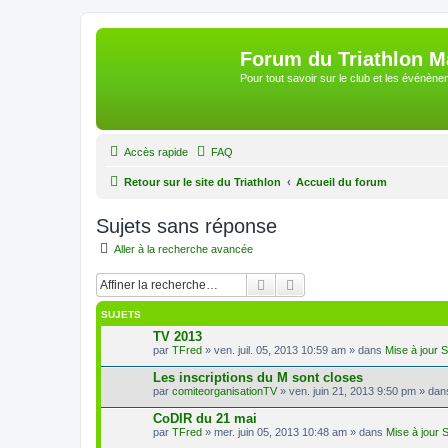
Forum du Triathlon 
Pour tout savoir sur le club et les événè
Accès rapide
FAQ
Retour sur le site du Triathlon
Accueil du forum
Sujets sans réponse
Aller à la recherche avancée
Rechercher
Recherche avancée
SUJETS
TV 2013
par
TFred
» ven. juil. 05, 2013 10:59 am » dans
Mise à jour 
Les inscriptions du M sont closes
par
comiteorganisationTV
» ven. juin 21, 2013 9:50 pm » da
CoDIR du 21 mai
par
TFred
» mer. juin 05, 2013 10:48 am » dans
Mise à jour 