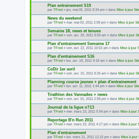
Plan entrainement S19
par
TFred
» jeu. mai 05, 2011 8:34 pm » dans
Mise à jour Si
News du weekend
par
TFred
» mar. mai 03, 2011 2:09 pm » dans
Mise à jour S
Semaine 18, news et tenues
par
TFred
» ven. avr. 29, 2011 9:59 am » dans
Mise à jour S
Plan d'entrainement Semaine 17
par
TFred
» ven. avr. 22, 2011 10:02 am » dans
Mise à jour 
Plan d'entrainement S16
par
TFred
» lun. avr. 18, 2011 9:18 am » dans
Mise à jour Si
CoDir 1er avril
par
TFred
» ven. avr. 15, 2011 9:26 am » dans
Mise à jour S
Planning course jeunes + plan d'entrainement
par
TFred
» lun. avr. 11, 2011 1:44 pm » dans
Mise à jour Si
Triathlon des Vannades + news
par
TFred
» ven. avr. 01, 2011 2:58 pm » dans
Mise à jour S
Journal de la ligue n?13
par
TFred
» mer. mars 23, 2011 5:54 pm » dans
Mise à jour 
Reportage B'n Run 2011
par
TFred
» mer. mars 23, 2011 4:17 pm » dans
Mise à jour 
Plan d'entrainement
par
TFred
» lun. mars 21, 2011 12:15 pm » dans
Mise à jour