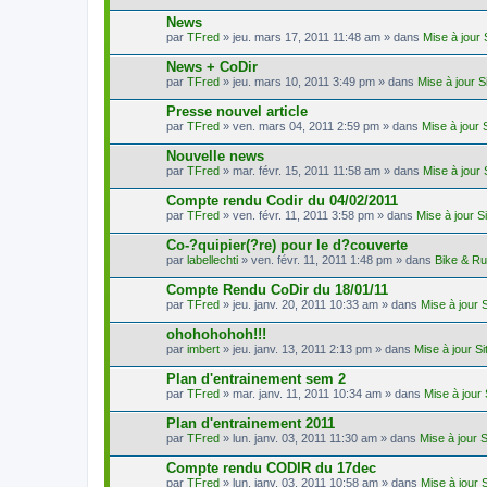
News
par
TFred
» jeu. mars 17, 2011 11:48 am » dans
Mise à jour
News + CoDir
par
TFred
» jeu. mars 10, 2011 3:49 pm » dans
Mise à jour 
Presse nouvel article
par
TFred
» ven. mars 04, 2011 2:59 pm » dans
Mise à jour 
Nouvelle news
par
TFred
» mar. févr. 15, 2011 11:58 am » dans
Mise à jour
Compte rendu Codir du 04/02/2011
par
TFred
» ven. févr. 11, 2011 3:58 pm » dans
Mise à jour S
Co-?quipier(?re) pour le d?couverte
par
labellechti
» ven. févr. 11, 2011 1:48 pm » dans
Bike & R
Compte Rendu CoDir du 18/01/11
par
TFred
» jeu. janv. 20, 2011 10:33 am » dans
Mise à jour 
ohohohohoh!!!
par
imbert
» jeu. janv. 13, 2011 2:13 pm » dans
Mise à jour S
Plan d'entrainement sem 2
par
TFred
» mar. janv. 11, 2011 10:34 am » dans
Mise à jour
Plan d'entrainement 2011
par
TFred
» lun. janv. 03, 2011 11:30 am » dans
Mise à jour 
Compte rendu CODIR du 17dec
par
TFred
» lun. janv. 03, 2011 10:58 am » dans
Mise à jour 