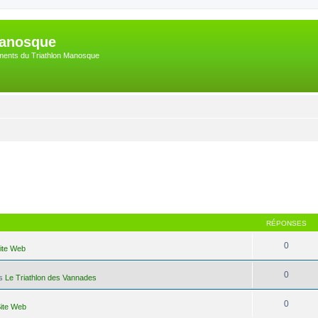
Manosque
nements du Triathlon Manosque
RÉPONSES
0
Site Web
0
ns
Le Triathlon des Vannades
0
Site Web