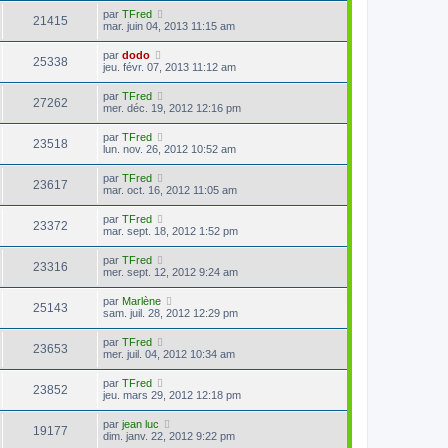
par
TFred
21415
mar. juin 04, 2013 11:15 am
par
dodo
25338
jeu. févr. 07, 2013 11:12 am
par
TFred
27262
mer. déc. 19, 2012 12:16 pm
par
TFred
23518
lun. nov. 26, 2012 10:52 am
par
TFred
23617
mar. oct. 16, 2012 11:05 am
par
TFred
23372
mar. sept. 18, 2012 1:52 pm
par
TFred
23316
mer. sept. 12, 2012 9:24 am
par
Marlène
25143
sam. juil. 28, 2012 12:29 pm
par
TFred
23653
mer. juil. 04, 2012 10:34 am
par
TFred
23852
jeu. mars 29, 2012 12:18 pm
par
jean luc
19177
dim. janv. 22, 2012 9:22 pm