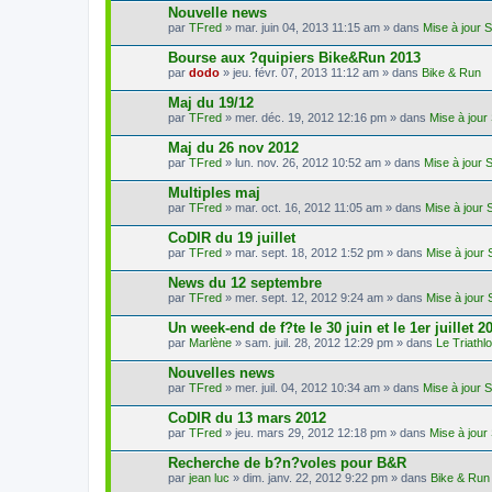
Nouvelle news
par
TFred
» mar. juin 04, 2013 11:15 am » dans
Mise à jour 
Bourse aux ?quipiers Bike&Run 2013
par
dodo
» jeu. févr. 07, 2013 11:12 am » dans
Bike & Run
Maj du 19/12
par
TFred
» mer. déc. 19, 2012 12:16 pm » dans
Mise à jour
Maj du 26 nov 2012
par
TFred
» lun. nov. 26, 2012 10:52 am » dans
Mise à jour 
Multiples maj
par
TFred
» mar. oct. 16, 2012 11:05 am » dans
Mise à jour 
CoDIR du 19 juillet
par
TFred
» mar. sept. 18, 2012 1:52 pm » dans
Mise à jour 
News du 12 septembre
par
TFred
» mer. sept. 12, 2012 9:24 am » dans
Mise à jour 
Un week-end de f?te le 30 juin et le 1er juillet 2
par
Marlène
» sam. juil. 28, 2012 12:29 pm » dans
Le Triath
Nouvelles news
par
TFred
» mer. juil. 04, 2012 10:34 am » dans
Mise à jour 
CoDIR du 13 mars 2012
par
TFred
» jeu. mars 29, 2012 12:18 pm » dans
Mise à jour
Recherche de b?n?voles pour B&R
par
jean luc
» dim. janv. 22, 2012 9:22 pm » dans
Bike & Run