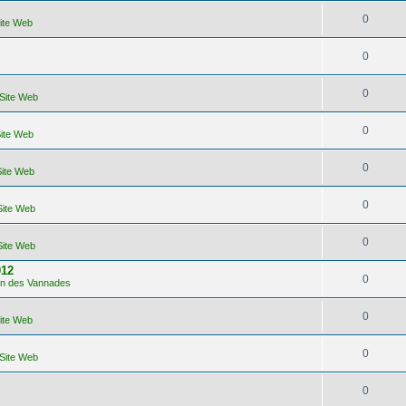
0
Site Web
0
0
 Site Web
0
Site Web
0
Site Web
0
Site Web
0
Site Web
012
0
lon des Vannades
0
Site Web
0
 Site Web
0