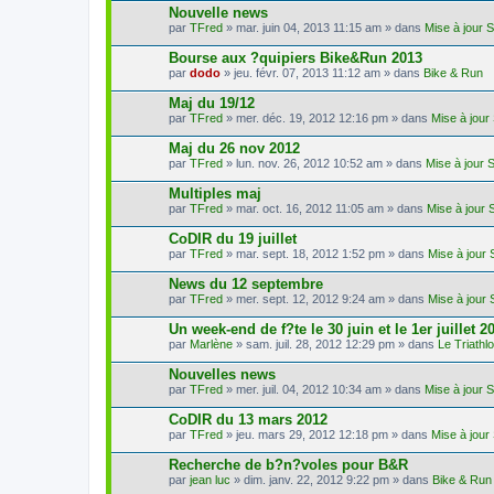
Nouvelle news
par
TFred
» mar. juin 04, 2013 11:15 am » dans
Mise à jour 
Bourse aux ?quipiers Bike&Run 2013
par
dodo
» jeu. févr. 07, 2013 11:12 am » dans
Bike & Run
Maj du 19/12
par
TFred
» mer. déc. 19, 2012 12:16 pm » dans
Mise à jour
Maj du 26 nov 2012
par
TFred
» lun. nov. 26, 2012 10:52 am » dans
Mise à jour 
Multiples maj
par
TFred
» mar. oct. 16, 2012 11:05 am » dans
Mise à jour 
CoDIR du 19 juillet
par
TFred
» mar. sept. 18, 2012 1:52 pm » dans
Mise à jour 
News du 12 septembre
par
TFred
» mer. sept. 12, 2012 9:24 am » dans
Mise à jour 
Un week-end de f?te le 30 juin et le 1er juillet 2
par
Marlène
» sam. juil. 28, 2012 12:29 pm » dans
Le Triath
Nouvelles news
par
TFred
» mer. juil. 04, 2012 10:34 am » dans
Mise à jour 
CoDIR du 13 mars 2012
par
TFred
» jeu. mars 29, 2012 12:18 pm » dans
Mise à jour
Recherche de b?n?voles pour B&R
par
jean luc
» dim. janv. 22, 2012 9:22 pm » dans
Bike & Run