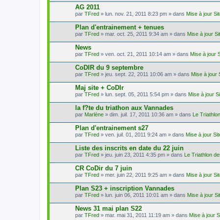
AG 2011
par
TFred
» lun. nov. 21, 2011 8:23 pm » dans
Mise à jour S
Plan d'entrainement + tenues
par
TFred
» mar. oct. 25, 2011 9:34 am » dans
Mise à jour S
News
par
TFred
» ven. oct. 21, 2011 10:14 am » dans
Mise à jour 
CoDIR du 9 septembre
par
TFred
» jeu. sept. 22, 2011 10:06 am » dans
Mise à jour
Maj site + CoDIr
par
TFred
» lun. sept. 05, 2011 5:54 pm » dans
Mise à jour S
la f?te du triathon aux Vannades
par
Marlène
» dim. juil. 17, 2011 10:36 am » dans
Le Triathl
Plan d'entrainement s27
par
TFred
» ven. juil. 01, 2011 9:24 am » dans
Mise à jour Si
Liste des inscrits en date du 22 juin
par
TFred
» jeu. juin 23, 2011 4:35 pm » dans
Le Triathlon d
CR CoDir du 7 juin
par
TFred
» mer. juin 22, 2011 9:25 am » dans
Mise à jour S
Plan S23 + inscription Vannades
par
TFred
» lun. juin 06, 2011 10:01 am » dans
Mise à jour S
News 31 mai plan S22
par
TFred
» mar. mai 31, 2011 11:19 am » dans
Mise à jour 