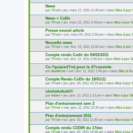
News
par
TFred
» jeu. mars 17, 2011 11:48 am » dans
Mise à jour
News + CoDir
par
TFred
» jeu. mars 10, 2011 3:49 pm » dans
Mise à jour 
Presse nouvel article
par
TFred
» ven. mars 04, 2011 2:59 pm » dans
Mise à jour 
Nouvelle news
par
TFred
» mar. févr. 15, 2011 11:58 am » dans
Mise à jour
Compte rendu Codir du 04/02/2011
par
TFred
» ven. févr. 11, 2011 3:58 pm » dans
Mise à jour S
Co-?quipier(?re) pour le d?couverte
par
labellechti
» ven. févr. 11, 2011 1:48 pm » dans
Bike & R
Compte Rendu CoDir du 18/01/11
par
TFred
» jeu. janv. 20, 2011 10:33 am » dans
Mise à jour 
ohohohohoh!!!
par
imbert
» jeu. janv. 13, 2011 2:13 pm » dans
Mise à jour S
Plan d'entrainement sem 2
par
TFred
» mar. janv. 11, 2011 10:34 am » dans
Mise à jour
Plan d'entrainement 2011
par
TFred
» lun. janv. 03, 2011 11:30 am » dans
Mise à jour 
Compte rendu CODIR du 17dec
par
TFred
» lun. janv. 03, 2011 10:58 am » dans
Mise à jour 