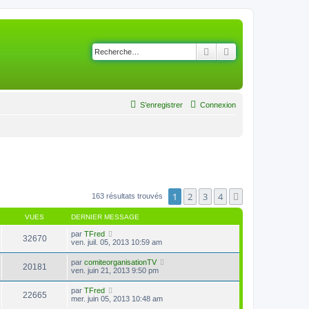
Rechercher
Recherche avancé
S’enregistrer
Connexion
1
2
3
4
Suivante
163 résultats trouvés
VUES
DERNIER MESSAGE
par
TFred
32670
ven. juil. 05, 2013 10:59 am
par
comiteorganisationTV
20181
ven. juin 21, 2013 9:50 pm
par
TFred
22665
mer. juin 05, 2013 10:48 am