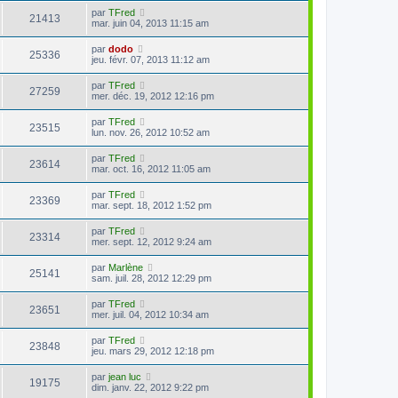
par
TFred
21413
mar. juin 04, 2013 11:15 am
par
dodo
25336
jeu. févr. 07, 2013 11:12 am
par
TFred
27259
mer. déc. 19, 2012 12:16 pm
par
TFred
23515
lun. nov. 26, 2012 10:52 am
par
TFred
23614
mar. oct. 16, 2012 11:05 am
par
TFred
23369
mar. sept. 18, 2012 1:52 pm
par
TFred
23314
mer. sept. 12, 2012 9:24 am
par
Marlène
25141
sam. juil. 28, 2012 12:29 pm
par
TFred
23651
mer. juil. 04, 2012 10:34 am
par
TFred
23848
jeu. mars 29, 2012 12:18 pm
par
jean luc
19175
dim. janv. 22, 2012 9:22 pm