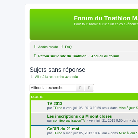
Forum du Triathlon 
Pour tout savoir sur le club et les événè
Accès rapide
FAQ
Retour sur le site du Triathlon
Accueil du forum
Sujets sans réponse
Aller à la recherche avancée
Rechercher
Recherche avancée
SUJETS
TV 2013
par
TFred
» ven. juil. 05, 2013 10:59 am » dans
Mise à jour 
Les inscriptions du M sont closes
par
comiteorganisationTV
» ven. juin 21, 2013 9:50 pm » da
CoDIR du 21 mai
par
TFred
» mer. juin 05, 2013 10:48 am » dans
Mise à jour 