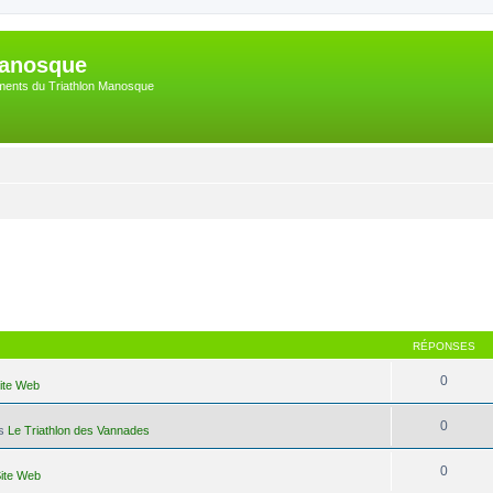
Manosque
nements du Triathlon Manosque
RÉPONSES
0
Site Web
0
ns
Le Triathlon des Vannades
0
Site Web