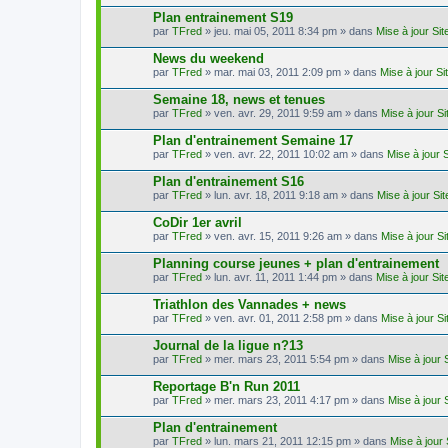
Plan entrainement S19
par
TFred
» jeu. mai 05, 2011 8:34 pm » dans
Mise à jour Si
News du weekend
par
TFred
» mar. mai 03, 2011 2:09 pm » dans
Mise à jour S
Semaine 18, news et tenues
par
TFred
» ven. avr. 29, 2011 9:59 am » dans
Mise à jour S
Plan d'entrainement Semaine 17
par
TFred
» ven. avr. 22, 2011 10:02 am » dans
Mise à jour 
Plan d'entrainement S16
par
TFred
» lun. avr. 18, 2011 9:18 am » dans
Mise à jour Si
CoDir 1er avril
par
TFred
» ven. avr. 15, 2011 9:26 am » dans
Mise à jour S
Planning course jeunes + plan d'entrainement
par
TFred
» lun. avr. 11, 2011 1:44 pm » dans
Mise à jour Si
Triathlon des Vannades + news
par
TFred
» ven. avr. 01, 2011 2:58 pm » dans
Mise à jour S
Journal de la ligue n?13
par
TFred
» mer. mars 23, 2011 5:54 pm » dans
Mise à jour 
Reportage B'n Run 2011
par
TFred
» mer. mars 23, 2011 4:17 pm » dans
Mise à jour 
Plan d'entrainement
par
TFred
» lun. mars 21, 2011 12:15 pm » dans
Mise à jour