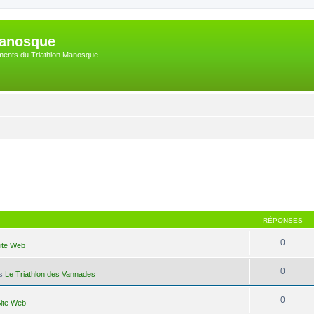
Manosque
nements du Triathlon Manosque
RÉPONSES
0
Site Web
0
ns
Le Triathlon des Vannades
0
Site Web