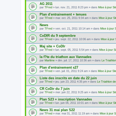
AG 2011
par
TFred
» lun. nov. 21, 2011 8:23 pm » dans
Mise à jour S
Plan d'entrainement + tenues
par
TFred
» mar. oct. 25, 2011 9:34 am » dans
Mise à jour S
News
par
TFred
» ven. oct. 21, 2011 10:14 am » dans
Mise à jour 
CoDIR du 9 septembre
par
TFred
» jeu. sept. 22, 2011 10:06 am » dans
Mise à jour
Maj site + CoDIr
par
TFred
» lun. sept. 05, 2011 5:54 pm » dans
Mise à jour S
la f?te du triathon aux Vannades
par
Marlène
» dim. juil. 17, 2011 10:36 am » dans
Le Triathl
Plan d'entrainement s27
par
TFred
» ven. juil. 01, 2011 9:24 am » dans
Mise à jour Si
Liste des inscrits en date du 22 juin
par
TFred
» jeu. juin 23, 2011 4:35 pm » dans
Le Triathlon d
CR CoDir du 7 juin
par
TFred
» mer. juin 22, 2011 9:25 am » dans
Mise à jour S
Plan S23 + inscription Vannades
par
TFred
» lun. juin 06, 2011 10:01 am » dans
Mise à jour S
News 31 mai plan S22
par
TFred
» mar. mai 31, 2011 11:19 am » dans
Mise à jour 