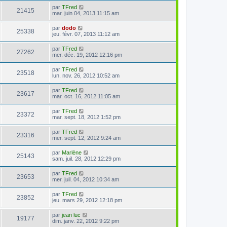
par
TFred
21415
mar. juin 04, 2013 11:15 am
par
dodo
25338
jeu. févr. 07, 2013 11:12 am
par
TFred
27262
mer. déc. 19, 2012 12:16 pm
par
TFred
23518
lun. nov. 26, 2012 10:52 am
par
TFred
23617
mar. oct. 16, 2012 11:05 am
par
TFred
23372
mar. sept. 18, 2012 1:52 pm
par
TFred
23316
mer. sept. 12, 2012 9:24 am
par
Marlène
25143
sam. juil. 28, 2012 12:29 pm
par
TFred
23653
mer. juil. 04, 2012 10:34 am
par
TFred
23852
jeu. mars 29, 2012 12:18 pm
par
jean luc
19177
dim. janv. 22, 2012 9:22 pm