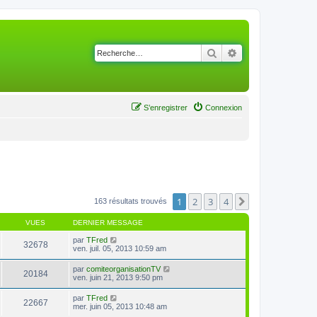
Rechercher
Recherche avancé
S’enregistrer
Connexion
1
2
3
4
Suivante
163 résultats trouvés
VUES
DERNIER MESSAGE
par
TFred
32678
ven. juil. 05, 2013 10:59 am
par
comiteorganisationTV
20184
ven. juin 21, 2013 9:50 pm
par
TFred
22667
mer. juin 05, 2013 10:48 am