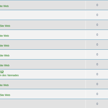
0
Site Web
0
0
 Site Web
0
Site Web
0
Site Web
0
Site Web
0
Site Web
012
0
lon des Vannades
0
Site Web
0
 Site Web
0