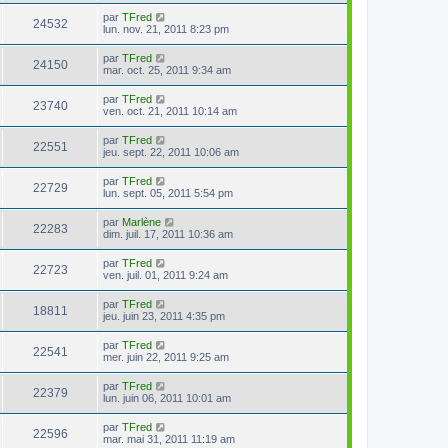
par
TFred
24532
lun. nov. 21, 2011 8:23 pm
par
TFred
24150
mar. oct. 25, 2011 9:34 am
par
TFred
23740
ven. oct. 21, 2011 10:14 am
par
TFred
22551
jeu. sept. 22, 2011 10:06 am
par
TFred
22729
lun. sept. 05, 2011 5:54 pm
par
Marlène
22283
dim. juil. 17, 2011 10:36 am
par
TFred
22723
ven. juil. 01, 2011 9:24 am
par
TFred
18811
jeu. juin 23, 2011 4:35 pm
par
TFred
22541
mer. juin 22, 2011 9:25 am
par
TFred
22379
lun. juin 06, 2011 10:01 am
par
TFred
22596
mar. mai 31, 2011 11:19 am