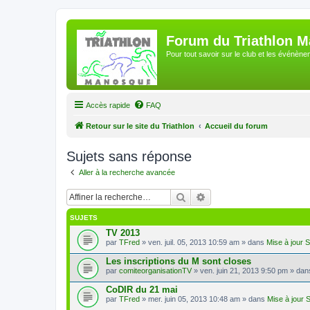
Forum du Triathlon 
Pour tout savoir sur le club et les événè
Accès rapide
FAQ
Retour sur le site du Triathlon
Accueil du forum
Sujets sans réponse
Aller à la recherche avancée
Rechercher
Recherche avancée
SUJETS
TV 2013
par
TFred
» ven. juil. 05, 2013 10:59 am » dans
Mise à jour 
Les inscriptions du M sont closes
par
comiteorganisationTV
» ven. juin 21, 2013 9:50 pm » da
CoDIR du 21 mai
par
TFred
» mer. juin 05, 2013 10:48 am » dans
Mise à jour 