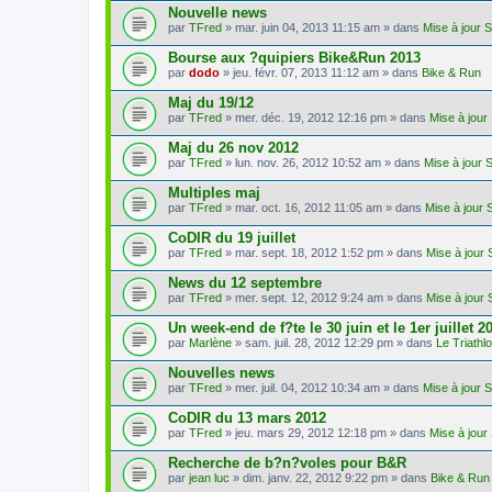
Nouvelle news
par
TFred
» mar. juin 04, 2013 11:15 am » dans
Mise à jour 
Bourse aux ?quipiers Bike&Run 2013
par
dodo
» jeu. févr. 07, 2013 11:12 am » dans
Bike & Run
Maj du 19/12
par
TFred
» mer. déc. 19, 2012 12:16 pm » dans
Mise à jour
Maj du 26 nov 2012
par
TFred
» lun. nov. 26, 2012 10:52 am » dans
Mise à jour 
Multiples maj
par
TFred
» mar. oct. 16, 2012 11:05 am » dans
Mise à jour 
CoDIR du 19 juillet
par
TFred
» mar. sept. 18, 2012 1:52 pm » dans
Mise à jour 
News du 12 septembre
par
TFred
» mer. sept. 12, 2012 9:24 am » dans
Mise à jour 
Un week-end de f?te le 30 juin et le 1er juillet 2
par
Marlène
» sam. juil. 28, 2012 12:29 pm » dans
Le Triath
Nouvelles news
par
TFred
» mer. juil. 04, 2012 10:34 am » dans
Mise à jour 
CoDIR du 13 mars 2012
par
TFred
» jeu. mars 29, 2012 12:18 pm » dans
Mise à jour
Recherche de b?n?voles pour B&R
par
jean luc
» dim. janv. 22, 2012 9:22 pm » dans
Bike & Run