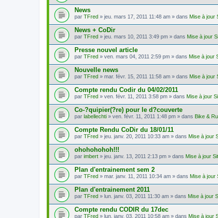
News
par
TFred
» jeu. mars 17, 2011 11:48 am » dans
Mise à jour
News + CoDir
par
TFred
» jeu. mars 10, 2011 3:49 pm » dans
Mise à jour 
Presse nouvel article
par
TFred
» ven. mars 04, 2011 2:59 pm » dans
Mise à jour 
Nouvelle news
par
TFred
» mar. févr. 15, 2011 11:58 am » dans
Mise à jour
Compte rendu Codir du 04/02/2011
par
TFred
» ven. févr. 11, 2011 3:58 pm » dans
Mise à jour S
Co-?quipier(?re) pour le d?couverte
par
labellechti
» ven. févr. 11, 2011 1:48 pm » dans
Bike & R
Compte Rendu CoDir du 18/01/11
par
TFred
» jeu. janv. 20, 2011 10:33 am » dans
Mise à jour 
ohohohohoh!!!
par
imbert
» jeu. janv. 13, 2011 2:13 pm » dans
Mise à jour S
Plan d'entrainement sem 2
par
TFred
» mar. janv. 11, 2011 10:34 am » dans
Mise à jour
Plan d'entrainement 2011
par
TFred
» lun. janv. 03, 2011 11:30 am » dans
Mise à jour 
Compte rendu CODIR du 17dec
par
TFred
» lun. janv. 03, 2011 10:58 am » dans
Mise à jour 