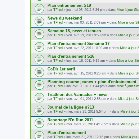
Plan entrainement S19
par
TFred
» jeu. mai 05, 2011 8:34 pm » dans
Mise à jour Si
News du weekend
par
TFred
» mar. mai 03, 2011 2:09 pm » dans
Mise à jour S
Semaine 18, news et tenues
par
TFred
» ven. avr. 29, 2011 9:59 am » dans
Mise à jour S
Plan d'entrainement Semaine 17
par
TFred
» ven. avr. 22, 2011 10:02 am » dans
Mise à jour 
Plan d'entrainement S16
par
TFred
» lun. avr. 18, 2011 9:18 am » dans
Mise à jour Si
CoDir 1er avril
par
TFred
» ven. avr. 15, 2011 9:26 am » dans
Mise à jour S
Planning course jeunes + plan d'entrainement
par
TFred
» lun. avr. 11, 2011 1:44 pm » dans
Mise à jour Si
Triathlon des Vannades + news
par
TFred
» ven. avr. 01, 2011 2:58 pm » dans
Mise à jour S
Journal de la ligue n?13
par
TFred
» mer. mars 23, 2011 5:54 pm » dans
Mise à jour 
Reportage B'n Run 2011
par
TFred
» mer. mars 23, 2011 4:17 pm » dans
Mise à jour 
Plan d'entrainement
par
TFred
» lun. mars 21, 2011 12:15 pm » dans
Mise à jour