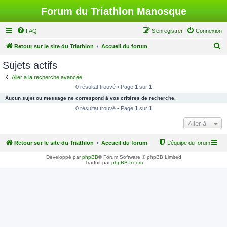
Forum du Triathlon Manosque
FAQ
S’enregistrer
Connexion
R
Retour sur le site du Triathlon
Accueil du forum
e
Sujets actifs
c
Aller à la recherche avancée
h
0 résultat trouvé • Page
1
sur
1
e
Aucun sujet ou message ne correspond à vos critères de recherche.
r
0 résultat trouvé • Page
1
sur
1
c
Aller à
h
Retour sur le site du Triathlon
Accueil du forum
L’équipe du forum
e
r
Développé par
phpBB
® Forum Software © phpBB Limited
Traduit par
phpBB-fr.com