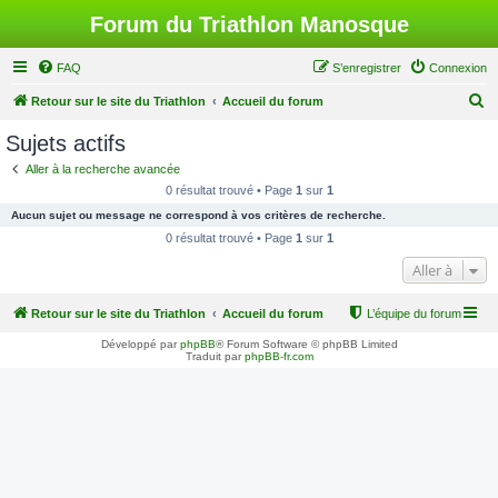
Forum du Triathlon Manosque
FAQ
S’enregistrer
Connexion
R
Retour sur le site du Triathlon
Accueil du forum
e
Sujets actifs
c
Aller à la recherche avancée
h
0 résultat trouvé • Page
1
sur
1
e
Aucun sujet ou message ne correspond à vos critères de recherche.
r
0 résultat trouvé • Page
1
sur
1
c
Aller à
h
Retour sur le site du Triathlon
Accueil du forum
L’équipe du forum
e
r
Développé par
phpBB
® Forum Software © phpBB Limited
Traduit par
phpBB-fr.com