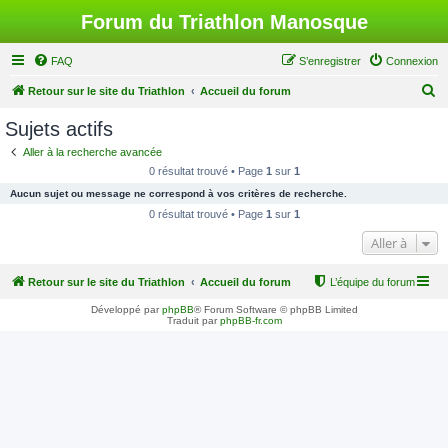
Forum du Triathlon Manosque
FAQ
S’enregistrer
Connexion
R
Retour sur le site du Triathlon
Accueil du forum
e
Sujets actifs
c
Aller à la recherche avancée
h
0 résultat trouvé • Page
1
sur
1
e
Aucun sujet ou message ne correspond à vos critères de recherche.
r
0 résultat trouvé • Page
1
sur
1
c
Aller à
h
Retour sur le site du Triathlon
Accueil du forum
L’équipe du forum
e
r
Développé par
phpBB
® Forum Software © phpBB Limited
Traduit par
phpBB-fr.com