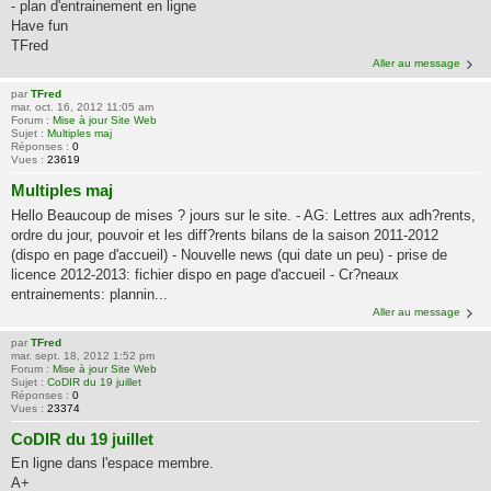
- plan d'entrainement en ligne
Have fun
TFred
Aller au message
par
TFred
mar. oct. 16, 2012 11:05 am
Forum :
Mise à jour Site Web
Sujet :
Multiples maj
Réponses :
0
Vues :
23619
Multiples maj
Hello Beaucoup de mises ? jours sur le site. - AG: Lettres aux adh?rents,
ordre du jour, pouvoir et les diff?rents bilans de la saison 2011-2012
(dispo en page d'accueil) - Nouvelle news (qui date un peu) - prise de
licence 2012-2013: fichier dispo en page d'accueil - Cr?neaux
entrainements: plannin...
Aller au message
par
TFred
mar. sept. 18, 2012 1:52 pm
Forum :
Mise à jour Site Web
Sujet :
CoDIR du 19 juillet
Réponses :
0
Vues :
23374
CoDIR du 19 juillet
En ligne dans l'espace membre.
A+