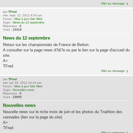
Aller au message
par
TFred
mer. sept. 12, 2012 9:24 am
Forum :
Mise à jour Site Web
Sujet :
News du 12 septembre
Réponses :
0
Vues :
23318
News du 12 septembre
Retour sur les championnats de France de Betton.
A consulter sur la page news d?di?e ou par le lien sur la page d'accueil du
site.
A+
TFred
Aller au message
par
TFred
mer. juil. 04, 2012 10:34 am
Forum :
Mise à jour Site Web
Sujet :
Nouvelles news
Réponses :
0
Vues :
23655
Nouvelles news
Nouvelle news sur le riche mois de juin et les photos du Triathlon des
vannades (lien sur la page du site)
A+
TFred
Aller au message