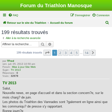
Forum du Triathlon Manosque
FAQ
S’enregistrer
Connexion
R
Retour sur le site du Triathlon
Accueil du forum
e
199 résultats trouvés
c
Aller à la recherche avancée
h
Rechercher
Recherche avancée
e
Page
1
sur
14
1
2
3
4
5
14
Suivante
199 résultats trouvés
r
…
c
par
TFred
ven. juil. 05, 2013 10:59 am
h
Forum :
Mise à jour Site Web
Sujet :
TV 2013
e
Réponses :
0
Vues :
32678
r
TV 2013
Salut,
Nouvelle news, en page d'accueil et dans la section concern?e, sur le
mois charg? de juin.
Les photos du Triathlon des Vannades sont ?galement en ligne ainsi que
les communiqu? de presse s'y rapportant.
Bonne journ?e