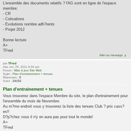
L'ensemble des documents relatifs ? l'AG sont en ligne ds l'espace
membre:
- CR
- Cotisations
- Evolutions nombre adh?rents
- Projet 2012
Bonne lecture
A+
TFred
Aller au message
par
TFred
mar. oct. 25, 2011 9:34 am
Forum :
Mise à jour Site Web
Sujet :
Plan d'entrainement + tenues
Réponses :
0
Vues :
24152
Plan d'entrainement + tenues
Vous trouverez dans l'espace Membre du site, le plan d'entrainement pour
l'ensemble du mois de Novembre.
Au m?me endroit vous y trouverez la liste des tenues Club ? prix cass?
es!!
D?p?chez vous il n'y en aura pas pour tout le monde!
A+
TFred