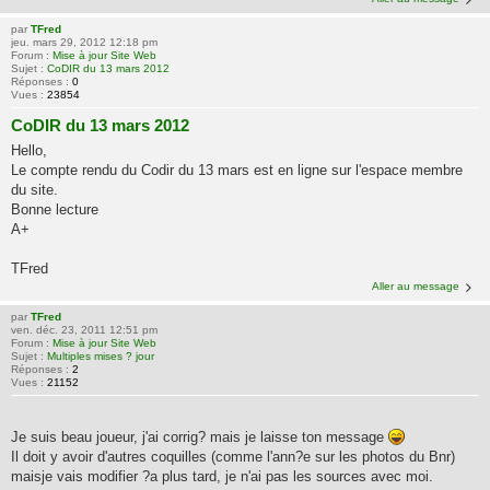
par
TFred
jeu. mars 29, 2012 12:18 pm
Forum :
Mise à jour Site Web
Sujet :
CoDIR du 13 mars 2012
Réponses :
0
Vues :
23854
CoDIR du 13 mars 2012
Hello,
Le compte rendu du Codir du 13 mars est en ligne sur l'espace membre
du site.
Bonne lecture
A+
TFred
Aller au message
par
TFred
ven. déc. 23, 2011 12:51 pm
Forum :
Mise à jour Site Web
Sujet :
Multiples mises ? jour
Réponses :
2
Vues :
21152
Je suis beau joueur, j'ai corrig? mais je laisse ton message
Il doit y avoir d'autres coquilles (comme l'ann?e sur les photos du Bnr)
maisje vais modifier ?a plus tard, je n'ai pas les sources avec moi.