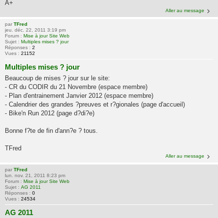
A+
Aller au message
par
TFred
jeu. déc. 22, 2011 3:19 pm
Forum :
Mise à jour Site Web
Sujet :
Multiples mises ? jour
Réponses :
2
Vues :
21152
Multiples mises ? jour
Beaucoup de mises ? jour sur le site:
- CR du CODIR du 21 Novembre (espace membre)
- Plan d'entrainement Janvier 2012 (espace membre)
- Calendrier des grandes ?preuves et r?gionales (page d'accueil)
- Bike'n Run 2012 (page d?di?e)
Bonne f?te de fin d'ann?e ? tous.
TFred
Aller au message
par
TFred
lun. nov. 21, 2011 8:23 pm
Forum :
Mise à jour Site Web
Sujet :
AG 2011
Réponses :
0
Vues :
24534
AG 2011