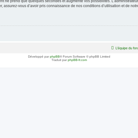
ment ne prend que quelques secondes et augmente vos possibilités. L’administrate
 assurez-vous d’avoir pris connaissance de nos conditions d’utilisation et de notre 
L’équipe du fo
Développé par
phpBB
® Forum Software © phpBB Limited
Traduit par
phpBB-fr.com