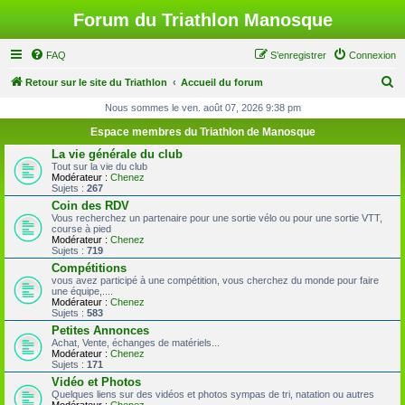
Forum du Triathlon Manosque
FAQ
S’enregistrer
Connexion
R
Retour sur le site du Triathlon
Accueil du forum
e
Nous sommes le ven. août 07, 2026 9:38 pm
c
Espace membres du Triathlon de Manosque
h
La vie générale du club
Tout sur la vie du club
e
Modérateur :
Chenez
Sujets :
267
r
Coin des RDV
c
Vous recherchez un partenaire pour une sortie vélo ou pour une sortie VTT,
course à pied
h
Modérateur :
Chenez
Sujets :
719
e
Compétitions
r
vous avez participé à une compétition, vous cherchez du monde pour faire
une équipe,....
Modérateur :
Chenez
Sujets :
583
Petites Annonces
Achat, Vente, échanges de matériels...
Modérateur :
Chenez
Sujets :
171
Vidéo et Photos
Quelques liens sur des vidéos et photos sympas de tri, natation ou autres