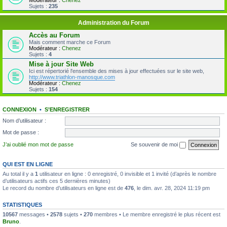
Modérateur :
Chenez
Sujets :
235
Administration du Forum
Accès au Forum
Mais comment marche ce Forum
Modérateur :
Chenez
Sujets :
4
Mise à jour Site Web
Ici est répertorié l'ensemble des mises à jour effectuées sur le site web,
http://www.triathlon-manosque.com
Modérateur :
Chenez
Sujets :
154
CONNEXION
•
S’ENREGISTRER
Nom d’utilisateur :
Mot de passe :
J’ai oublié mon mot de passe
Se souvenir de moi
QUI EST EN LIGNE
Au total il y a
1
utilisateur en ligne : 0 enregistré, 0 invisible et 1 invité (d’après le nombre
d’utilisateurs actifs ces 5 dernières minutes)
Le record du nombre d’utilisateurs en ligne est de
476
, le dim. avr. 28, 2024 11:19 pm
STATISTIQUES
10567
messages •
2578
sujets •
270
membres • Le membre enregistré le plus récent est
Bruno
.