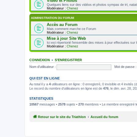
Vidéo et Photos
Quelques liens sur des vidéos et photos sympas de tri, natat
Modérateur :
Chenez
ADMINISTRATION DU FORUM
Accès au Forum
Mais comment marche ce Forum
Modérateur :
Chenez
Mise à jour Site Web
Ici est répertorié l'ensemble des mises à jour effectuées sur 
Modérateur :
Chenez
CONNEXION
•
S’ENREGISTRER
Nom d’utilisateur :
Mot de passe :
QUI EST EN LIGNE
Au total il y a
4
utilisateurs en ligne : 0 enregistré, 0 invisible et 4 invités
Le record du nombre d’utilisateurs en ligne est de
476
, le dim. avr. 28, 
STATISTIQUES
10567
messages •
2578
sujets •
270
membres • Le membre enregistré le
Retour sur le site du Triathlon
Accueil du forum