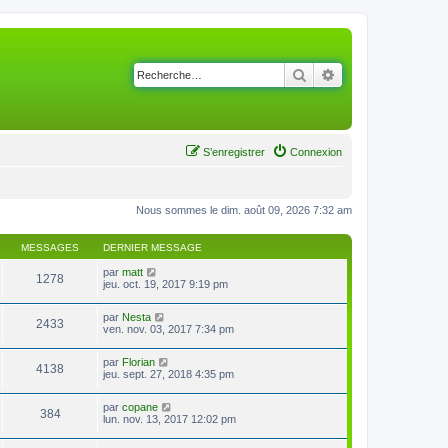
Rechercher
Recherche avancé
S’enregistrer
Connexion
Nous sommes le dim. août 09, 2026 7:32 am
MESSAGES
DERNIER MESSAGE
V
par
matt
1278
o
jeu. oct. 19, 2017 9:19 pm
i
r
V
par
Nesta
l
2433
o
ven. nov. 03, 2017 7:34 pm
e
i
d
r
e
V
par
Florian
l
r
4138
o
jeu. sept. 27, 2018 4:35 pm
e
n
i
d
i
r
e
e
V
par
copane
l
r
384
r
o
lun. nov. 13, 2017 12:02 pm
e
n
m
i
d
i
e
r
e
e