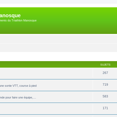
Manosque
nements du Triathlon Manosque
SUJETS
267
719
une sortie VTT, course à pied
583
de pour faire une équipe,....
171