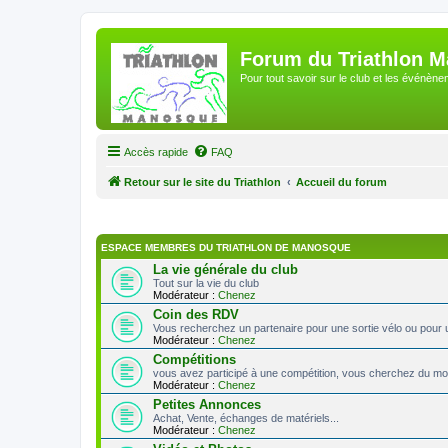
Forum du Triathlon 
Pour tout savoir sur le club et les événè
Accès rapide
FAQ
Retour sur le site du Triathlon
Accueil du forum
ESPACE MEMBRES DU TRIATHLON DE MANOSQUE
La vie générale du club
Tout sur la vie du club
Modérateur :
Chenez
Coin des RDV
Vous recherchez un partenaire pour une sortie vélo ou pour 
Modérateur :
Chenez
Compétitions
vous avez participé à une compétition, vous cherchez du mon
Modérateur :
Chenez
Petites Annonces
Achat, Vente, échanges de matériels...
Modérateur :
Chenez