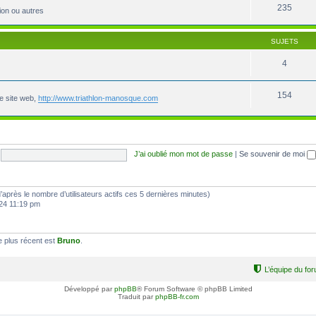
235
ion ou autres
SUJETS
4
154
le site web,
http://www.triathlon-manosque.com
J’ai oublié mon mot de passe
|
Se souvenir de moi
 (d’après le nombre d’utilisateurs actifs ces 5 dernières minutes)
2024 11:19 pm
 plus récent est
Bruno
.
L’équipe du fo
Développé par
phpBB
® Forum Software © phpBB Limited
Traduit par
phpBB-fr.com