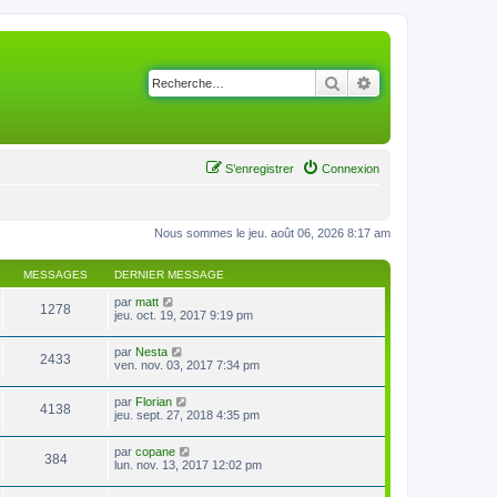
Rechercher
Recherche avancé
S’enregistrer
Connexion
Nous sommes le jeu. août 06, 2026 8:17 am
MESSAGES
DERNIER MESSAGE
V
par
matt
1278
o
jeu. oct. 19, 2017 9:19 pm
i
r
V
par
Nesta
l
2433
o
ven. nov. 03, 2017 7:34 pm
e
i
d
r
e
V
par
Florian
l
r
4138
o
jeu. sept. 27, 2018 4:35 pm
e
n
i
d
i
r
e
e
V
par
copane
l
r
384
r
o
lun. nov. 13, 2017 12:02 pm
e
n
m
i
d
i
e
r
e
e