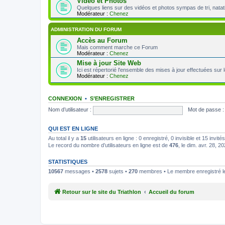
Vidéo et Photos
Quelques liens sur des vidéos et photos sympas de tri, natat
Modérateur :
Chenez
ADMINISTRATION DU FORUM
Accès au Forum
Mais comment marche ce Forum
Modérateur :
Chenez
Mise à jour Site Web
Ici est répertorié l'ensemble des mises à jour effectuées sur 
Modérateur :
Chenez
CONNEXION
•
S’ENREGISTRER
Nom d’utilisateur :
Mot de passe :
QUI EST EN LIGNE
Au total il y a
15
utilisateurs en ligne : 0 enregistré, 0 invisible et 15 invi
Le record du nombre d’utilisateurs en ligne est de
476
, le dim. avr. 28, 
STATISTIQUES
10567
messages •
2578
sujets •
270
membres • Le membre enregistré le
Retour sur le site du Triathlon
Accueil du forum