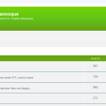
Manosque
nements du Triathlon Manosque
SUJETS
267
719
une sortie VTT, course à pied
583
de pour faire une équipe,....
171