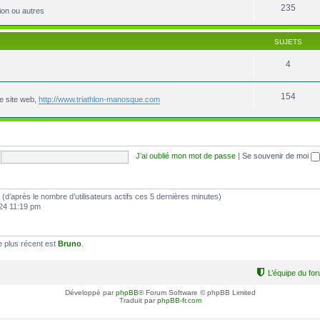
235
ion ou autres
SUJETS
4
154
le site web,
http://www.triathlon-manosque.com
J’ai oublié mon mot de passe
|
Se souvenir de moi
tés (d’après le nombre d’utilisateurs actifs ces 5 dernières minutes)
2024 11:19 pm
 plus récent est
Bruno
.
L’équipe du fo
Développé par
phpBB
® Forum Software © phpBB Limited
Traduit par
phpBB-fr.com