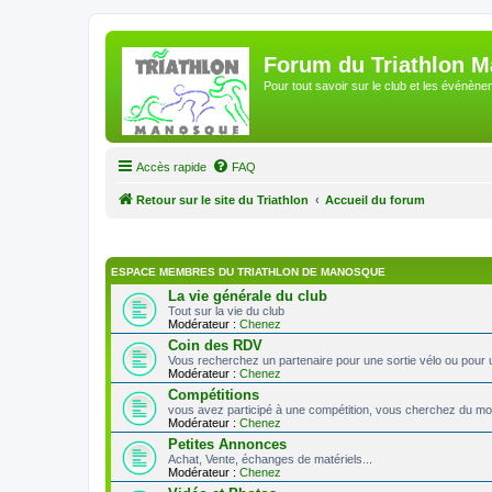
Forum du Triathlon 
Pour tout savoir sur le club et les événè
Accès rapide
FAQ
Retour sur le site du Triathlon
Accueil du forum
ESPACE MEMBRES DU TRIATHLON DE MANOSQUE
La vie générale du club
Tout sur la vie du club
Modérateur :
Chenez
Coin des RDV
Vous recherchez un partenaire pour une sortie vélo ou pour 
Modérateur :
Chenez
Compétitions
vous avez participé à une compétition, vous cherchez du mon
Modérateur :
Chenez
Petites Annonces
Achat, Vente, échanges de matériels...
Modérateur :
Chenez