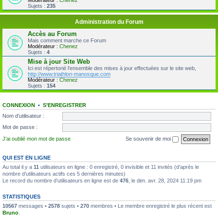
Modérateur :
Chenez
Sujets :
235
Administration du Forum
Accès au Forum
Mais comment marche ce Forum
Modérateur :
Chenez
Sujets :
4
Mise à jour Site Web
Ici est répertorié l'ensemble des mises à jour effectuées sur le site web,
http://www.triathlon-manosque.com
Modérateur :
Chenez
Sujets :
154
CONNEXION
•
S’ENREGISTRER
Nom d’utilisateur :
Mot de passe :
J’ai oublié mon mot de passe
Se souvenir de moi
QUI EST EN LIGNE
Au total il y a
11
utilisateurs en ligne : 0 enregistré, 0 invisible et 11 invités (d’après le
nombre d’utilisateurs actifs ces 5 dernières minutes)
Le record du nombre d’utilisateurs en ligne est de
476
, le dim. avr. 28, 2024 11:19 pm
STATISTIQUES
10567
messages •
2578
sujets •
270
membres • Le membre enregistré le plus récent est
Bruno
.