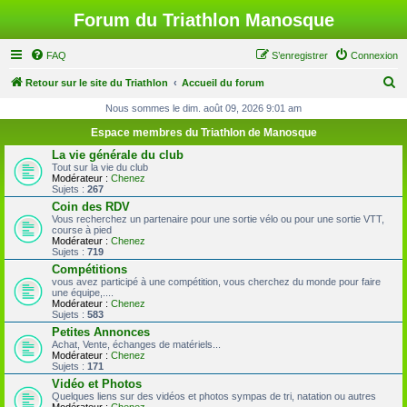
Forum du Triathlon Manosque
FAQ
S’enregistrer
Connexion
R
Retour sur le site du Triathlon
Accueil du forum
e
Nous sommes le dim. août 09, 2026 9:01 am
c
Espace membres du Triathlon de Manosque
h
La vie générale du club
Tout sur la vie du club
e
Modérateur :
Chenez
Sujets :
267
r
Coin des RDV
c
Vous recherchez un partenaire pour une sortie vélo ou pour une sortie VTT,
course à pied
h
Modérateur :
Chenez
Sujets :
719
e
Compétitions
r
vous avez participé à une compétition, vous cherchez du monde pour faire
une équipe,....
Modérateur :
Chenez
Sujets :
583
Petites Annonces
Achat, Vente, échanges de matériels...
Modérateur :
Chenez
Sujets :
171
Vidéo et Photos
Quelques liens sur des vidéos et photos sympas de tri, natation ou autres