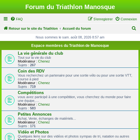
Forum du Triathlon Manosque
FAQ
S’enregistrer
Connexion
R
Retour sur le site du Triathlon
Accueil du forum
e
Nous sommes le sam. août 08, 2026 8:57 am
c
Espace membres du Triathlon de Manosque
h
La vie générale du club
Tout sur la vie du club
e
Modérateur :
Chenez
Sujets :
267
r
Coin des RDV
c
Vous recherchez un partenaire pour une sortie vélo ou pour une sortie VTT,
course à pied
h
Modérateur :
Chenez
Sujets :
719
e
Compétitions
r
vous avez participé à une compétition, vous cherchez du monde pour faire
une équipe,....
Modérateur :
Chenez
Sujets :
583
Petites Annonces
Achat, Vente, échanges de matériels...
Modérateur :
Chenez
Sujets :
171
Vidéo et Photos
Quelques liens sur des vidéos et photos sympas de tri, natation ou autres