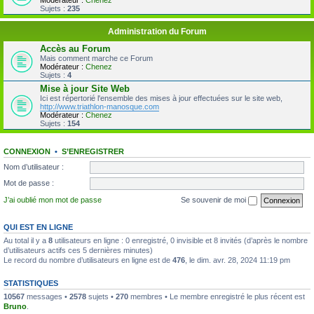
Modérateur :
Chenez
Sujets :
235
Administration du Forum
Accès au Forum
Mais comment marche ce Forum
Modérateur :
Chenez
Sujets :
4
Mise à jour Site Web
Ici est répertorié l'ensemble des mises à jour effectuées sur le site web,
http://www.triathlon-manosque.com
Modérateur :
Chenez
Sujets :
154
CONNEXION
•
S’ENREGISTRER
Nom d’utilisateur :
Mot de passe :
J’ai oublié mon mot de passe
Se souvenir de moi
QUI EST EN LIGNE
Au total il y a
8
utilisateurs en ligne : 0 enregistré, 0 invisible et 8 invités (d’après le nombre
d’utilisateurs actifs ces 5 dernières minutes)
Le record du nombre d’utilisateurs en ligne est de
476
, le dim. avr. 28, 2024 11:19 pm
STATISTIQUES
10567
messages •
2578
sujets •
270
membres • Le membre enregistré le plus récent est
Bruno
.