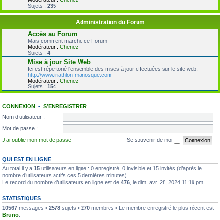
Modérateur :
Chenez
Sujets :
235
Administration du Forum
Accès au Forum
Mais comment marche ce Forum
Modérateur :
Chenez
Sujets :
4
Mise à jour Site Web
Ici est répertorié l'ensemble des mises à jour effectuées sur le site web,
http://www.triathlon-manosque.com
Modérateur :
Chenez
Sujets :
154
CONNEXION
•
S’ENREGISTRER
Nom d’utilisateur :
Mot de passe :
J’ai oublié mon mot de passe
Se souvenir de moi
QUI EST EN LIGNE
Au total il y a
15
utilisateurs en ligne : 0 enregistré, 0 invisible et 15 invités (d’après le
nombre d’utilisateurs actifs ces 5 dernières minutes)
Le record du nombre d’utilisateurs en ligne est de
476
, le dim. avr. 28, 2024 11:19 pm
STATISTIQUES
10567
messages •
2578
sujets •
270
membres • Le membre enregistré le plus récent est
Bruno
.