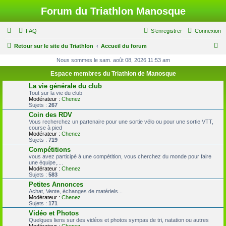
Forum du Triathlon Manosque
FAQ
S’enregistrer
Connexion
R
Retour sur le site du Triathlon
Accueil du forum
e
Nous sommes le sam. août 08, 2026 11:53 am
c
Espace membres du Triathlon de Manosque
h
La vie générale du club
Tout sur la vie du club
e
Modérateur :
Chenez
Sujets :
267
r
Coin des RDV
c
Vous recherchez un partenaire pour une sortie vélo ou pour une sortie VTT,
course à pied
h
Modérateur :
Chenez
Sujets :
719
e
Compétitions
r
vous avez participé à une compétition, vous cherchez du monde pour faire
une équipe,....
Modérateur :
Chenez
Sujets :
583
Petites Annonces
Achat, Vente, échanges de matériels...
Modérateur :
Chenez
Sujets :
171
Vidéo et Photos
Quelques liens sur des vidéos et photos sympas de tri, natation ou autres