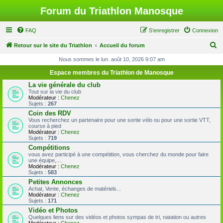
Forum du Triathlon Manosque
FAQ
S’enregistrer
Connexion
R
Retour sur le site du Triathlon
Accueil du forum
e
Nous sommes le lun. août 10, 2026 9:07 am
c
Espace membres du Triathlon de Manosque
h
La vie générale du club
Tout sur la vie du club
e
Modérateur :
Chenez
Sujets :
267
r
Coin des RDV
c
Vous recherchez un partenaire pour une sortie vélo ou pour une sortie VTT,
course à pied
h
Modérateur :
Chenez
Sujets :
719
e
Compétitions
r
vous avez participé à une compétition, vous cherchez du monde pour faire
une équipe,....
Modérateur :
Chenez
Sujets :
583
Petites Annonces
Achat, Vente, échanges de matériels...
Modérateur :
Chenez
Sujets :
171
Vidéo et Photos
Quelques liens sur des vidéos et photos sympas de tri, natation ou autres