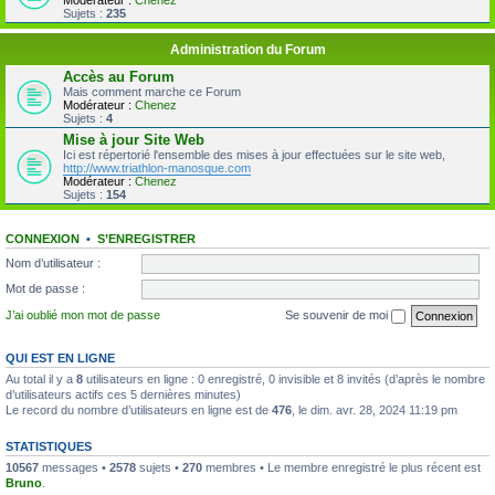
Modérateur :
Chenez
Sujets :
235
Administration du Forum
Accès au Forum
Mais comment marche ce Forum
Modérateur :
Chenez
Sujets :
4
Mise à jour Site Web
Ici est répertorié l'ensemble des mises à jour effectuées sur le site web,
http://www.triathlon-manosque.com
Modérateur :
Chenez
Sujets :
154
CONNEXION
•
S’ENREGISTRER
Nom d’utilisateur :
Mot de passe :
J’ai oublié mon mot de passe
Se souvenir de moi
QUI EST EN LIGNE
Au total il y a
8
utilisateurs en ligne : 0 enregistré, 0 invisible et 8 invités (d’après le nombre
d’utilisateurs actifs ces 5 dernières minutes)
Le record du nombre d’utilisateurs en ligne est de
476
, le dim. avr. 28, 2024 11:19 pm
STATISTIQUES
10567
messages •
2578
sujets •
270
membres • Le membre enregistré le plus récent est
Bruno
.