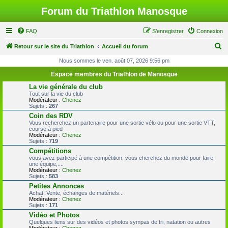
Forum du Triathlon Manosque
FAQ
S’enregistrer
Connexion
R
Retour sur le site du Triathlon
Accueil du forum
e
Nous sommes le ven. août 07, 2026 9:56 pm
c
Espace membres du Triathlon de Manosque
h
La vie générale du club
Tout sur la vie du club
e
Modérateur :
Chenez
Sujets :
267
r
Coin des RDV
c
Vous recherchez un partenaire pour une sortie vélo ou pour une sortie VTT,
course à pied
h
Modérateur :
Chenez
Sujets :
719
e
Compétitions
r
vous avez participé à une compétition, vous cherchez du monde pour faire
une équipe,....
Modérateur :
Chenez
Sujets :
583
Petites Annonces
Achat, Vente, échanges de matériels...
Modérateur :
Chenez
Sujets :
171
Vidéo et Photos
Quelques liens sur des vidéos et photos sympas de tri, natation ou autres