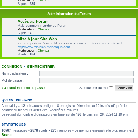
Modérateur :
Chenez
Sujets :
235
Administration du Forum
Accès au Forum
Mais comment marche ce Forum
Modérateur :
Chenez
Sujets :
4
Mise à jour Site Web
Ici est répertorié l'ensemble des mises à jour effectuées sur le site web,
http://www.triathlon-manosque.com
Modérateur :
Chenez
Sujets :
154
CONNEXION
•
S’ENREGISTRER
Nom d’utilisateur :
Mot de passe :
J’ai oublié mon mot de passe
Se souvenir de moi
QUI EST EN LIGNE
Au total il y a
12
utilisateurs en ligne : 0 enregistré, 0 invisible et 12 invités (d’après le
nombre d’utilisateurs actifs ces 5 dernières minutes)
Le record du nombre d’utilisateurs en ligne est de
476
, le dim. avr. 28, 2024 11:19 pm
STATISTIQUES
10567
messages •
2578
sujets •
270
membres • Le membre enregistré le plus récent est
Bruno
.