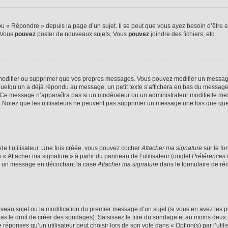
 « Répondre » depuis la page d’un sujet. Il se peut que vous ayez besoin d’être e
: Vous
pouvez
poster de nouveaux sujets, Vous
pouvez
joindre des fichiers, etc.
modifier ou supprimer que vos propres messages. Vous pouvez modifier un message
lqu’un a déjà répondu au message, un petit texte s’affichera en bas du message ind
n. Ce message n’apparaîtra pas si un modérateur ou un administrateur modifie le mes
ive. Notez que les utilisateurs ne peuvent pas supprimer un message une fois que qu
e l’utilisateur. Une fois créée, vous pouvez cocher
Attacher ma signature
sur le fo
 « Attacher ma signature » à partir du panneau de l’utilisateur (onglet
Préférences 
 à un message en décochant la case
Attacher ma signature
dans le formulaire de ré
ouveau sujet ou la modification du premier message d’un sujet (si vous en avez les p
 le droit de créer des sondages). Saisissez le titre du sondage et au moins deux o
onses qu’un utilisateur peut choisir lors de son vote dans « Option(s) par l’utilis