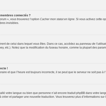
s membres connectés ?
forum », vous trouverez l’option
Cacher mon statut en ligne
. Si vous activez cette o
es invisibles.
ifférent de celui dans lequel vous êtes. Dans ce cas, accédez au
panneau de l’utilisa
ney, etc.). Notez que la modification du fuseau horaire, comme la plupart des para
ecte !
aire et que l’heure est toujours incorrecte, il se peut que le serveur ne soit pas à
installé votre langue ou bien que personne n’ait encore traduit phpBB dans votre l
s à créer et partager une nouvelle traduction. Vous trouverez plus d’informations sur l