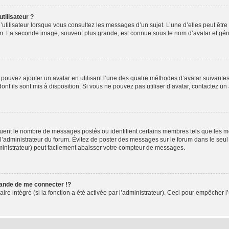
tilisateur ?
utilisateur lorsque vous consultez les messages d’un sujet. L’une d’elles peut êtr
rum. La seconde image, souvent plus grande, est connue sous le nom d’avatar et 
s pouvez ajouter un avatar en utilisant l’une des quatre méthodes d’avatar suivantes 
ont ils sont mis à disposition. Si vous ne pouvez pas utiliser d’avatar, contactez un
iquent le nombre de messages postés ou identifient certains membres tels que les 
ar l’administrateur du forum. Évitez de poster des messages sur le forum dans le seu
ministrateur) peut facilement abaisser votre compteur de messages.
nde de me connecter !?
 intégré (si la fonction a été activée par l’administrateur). Ceci pour empêcher l’uti