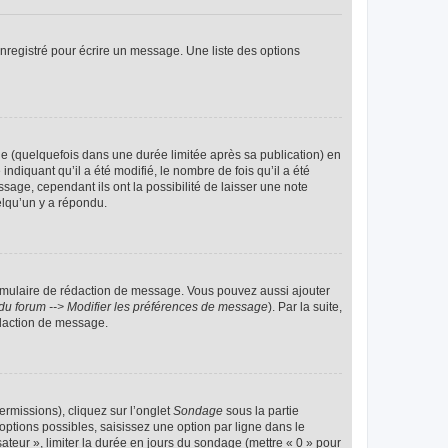
nregistré pour écrire un message. Une liste des options
 (quelquefois dans une durée limitée après sa publication) en
iquant qu’il a été modifié, le nombre de fois qu’il a été
sage, cependant ils ont la possibilité de laisser une note
elqu’un y a répondu.
rmulaire de rédaction de message. Vous pouvez aussi ajouter
du forum --> Modifier les préférences de message
). Par la suite,
daction de message.
ermissions), cliquez sur l’onglet
Sondage
sous la partie
ptions possibles, saisissez une option par ligne dans le
ateur », limiter la durée en jours du sondage (mettre « 0 » pour