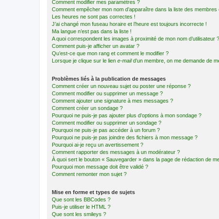
Comment modifier mes paramètres ?
Comment empêcher mon nom d’apparaître dans la liste des membres
Les heures ne sont pas correctes !
J’ai changé mon fuseau horaire et l’heure est toujours incorrecte !
Ma langue n’est pas dans la liste !
A quoi correspondent les images à proximité de mon nom d’utilisateur 
Comment puis-je afficher un avatar ?
Qu’est-ce que mon rang et comment le modifier ?
Lorsque je clique sur le lien
e-mail
d’un membre, on me demande de me
Problèmes liés à la publication de messages
Comment créer un nouveau sujet ou poster une réponse ?
Comment modifier ou supprimer un message ?
Comment ajouter une signature à mes messages ?
Comment créer un sondage ?
Pourquoi ne puis-je pas ajouter plus d’options à mon sondage ?
Comment modifier ou supprimer un sondage ?
Pourquoi ne puis-je pas accéder à un forum ?
Pourquoi ne puis-je pas joindre des fichiers à mon message ?
Pourquoi ai-je reçu un avertissement ?
Comment rapporter des messages à un modérateur ?
À quoi sert le bouton « Sauvegarder » dans la page de rédaction de 
Pourquoi mon message doit être validé ?
Comment remonter mon sujet ?
Mise en forme et types de sujets
Que sont les BBCodes ?
Puis-je utiliser le HTML ?
Que sont les smileys ?