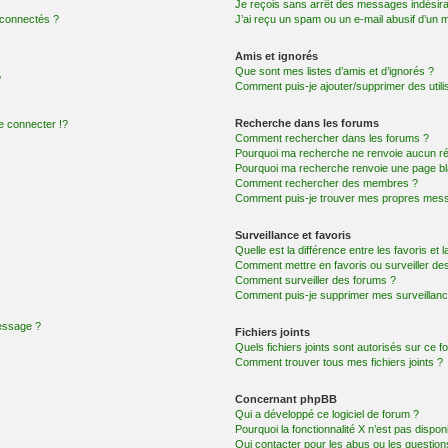
Je reçois sans arrêt des messages indésira
 connectés ?
J’ai reçu un spam ou un e-mail abusif d’un
Amis et ignorés
Que sont mes listes d’amis et d’ignorés ?
?
Comment puis-je ajouter/supprimer des utilis
Recherche dans les forums
 connecter !?
Comment rechercher dans les forums ?
Pourquoi ma recherche ne renvoie aucun ré
Pourquoi ma recherche renvoie une page bl
Comment rechercher des membres ?
Comment puis-je trouver mes propres mess
Surveillance et favoris
Quelle est la différence entre les favoris et l
Comment mettre en favoris ou surveiller des
Comment surveiller des forums ?
Comment puis-je supprimer mes surveillanc
message ?
Fichiers joints
Quels fichiers joints sont autorisés sur ce f
Comment trouver tous mes fichiers joints ?
Concernant phpBB
Qui a développé ce logiciel de forum ?
Pourquoi la fonctionnalité X n’est pas dispon
Qui contacter pour les abus ou les questio