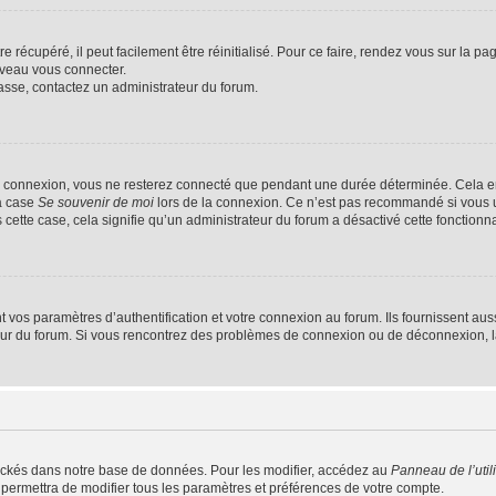
 récupéré, il peut facilement être réinitialisé. Pour ce faire, rendez vous sur la p
uveau vous connecter.
passe, contactez un administrateur du forum.
e connexion, vous ne resterez connecté que pendant une durée déterminée. Cela em
la case
Se souvenir de moi
lors de la connexion. Ce n’est pas recommandé si vous u
s cette case, cela signifie qu’un administrateur du forum a désactivé cette fonctionna
os paramètres d’authentification et votre connexion au forum. Ils fournissent aussi
teur du forum. Si vous rencontrez des problèmes de connexion ou de déconnexion, l
ockés dans notre base de données. Pour les modifier, accédez au
Panneau de l’util
 permettra de modifier tous les paramètres et préférences de votre compte.