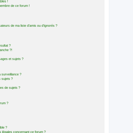
bles !
 membre de ce forum !
ateurs de ma liste d’amis ou d’ignorés ?
sultat ?
anche ?!
ages et sujets ?
a surveillance ?
 sujets ?
es de sujets ?
orum ?
ible ?
ns légales concernant ce forum ?