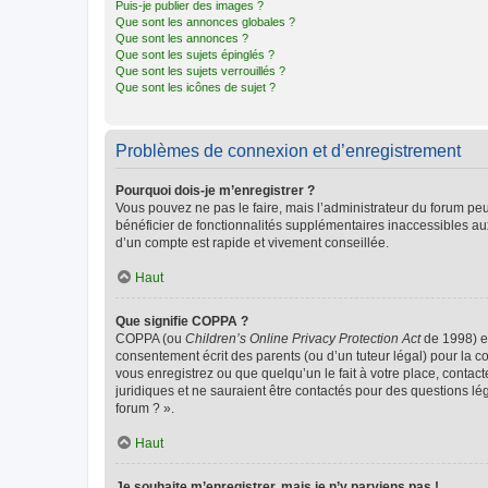
Puis-je publier des images ?
Que sont les annonces globales ?
Que sont les annonces ?
Que sont les sujets épinglés ?
Que sont les sujets verrouillés ?
Que sont les icônes de sujet ?
Problèmes de connexion et d’enregistrement
Pourquoi dois-je m’enregistrer ?
Vous pouvez ne pas le faire, mais l’administrateur du forum peu
bénéficier de fonctionnalités supplémentaires inaccessibles au
d’un compte est rapide et vivement conseillée.
Haut
Que signifie COPPA ?
COPPA (ou
Children’s Online Privacy Protection Act
de 1998) es
consentement écrit des parents (ou d’un tuteur légal) pour la c
vous enregistrez ou que quelqu’un le fait à votre place, contac
juridiques et ne sauraient être contactés pour des questions lé
forum ? ».
Haut
Je souhaite m’enregistrer, mais je n’y parviens pas !