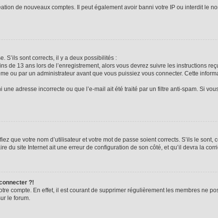
réation de nouveaux comptes. Il peut également avoir banni votre IP ou interdit le no
 S’ils sont corrects, il y a deux possibilités :
ins de 13 ans lors de l’enregistrement, alors vous devrez suivre les instructions r
me ou par un administrateur avant que vous puissiez vous connecter. Cette informat
 une adresse incorrecte ou que l’e-mail ait été traité par un filtre anti-spam. Si vou
iez que votre nom d’utilisateur et votre mot de passe soient corrects. S’ils le sont,
e du site Internet ait une erreur de configuration de son côté, et qu’il devra la corri
 connecter ?!
votre compte. En effet, il est courant de supprimer régulièrement les membres ne pos
ur le forum.