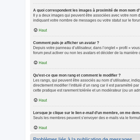
A quoi correspondent les images à proximité de mon nom d’u
Il y a deux images qui peuvent être associées avec votre nom d’
indiquant votre nombre de messages ou votre statut sur le fo
Haut
Comment puis-je afficher un avatar ?
Depuis votre panneau d’utilisateur, dans l’onglet « profil » vou
forum peut activer ou non les avatars et décider de la manière d
Haut
Qu’est-ce que mon rang et comment le modifier ?
Les rangs, qui peuvent être associés au nom d’utilisateur, ind
directement modifier l’intitulé d’un rang car il est paramétré p
cette pratique est rarement tolérée et un modérateur (ou un ad
Haut
Lorsque je clique sur le lien
e-mail
d’un membre, on me dema
Seuls les membres peuvent s’envoyer des e-mails via le formulaire
Haut
Problèmes liés à la publication de messages